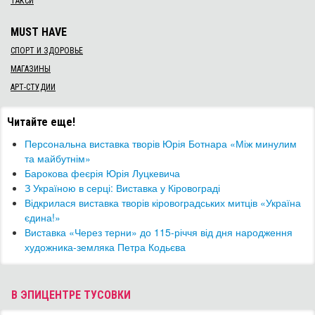
ТАКСИ
MUST HAVE
СПОРТ И ЗДОРОВЬЕ
МАГАЗИНЫ
АРТ-СТУДИИ
Читайте еще!
Персональна виставка творів Юрія Ботнара «Між минулим
та майбутнім»
Барокова феєрія Юрія Луцкевича
З Україною в серці: Виставка у Кіровограді
Відкрилася виставка творів кіровоградських митців «Україна
єдина!»
​Виставка «Через терни» до 115-річчя від дня народження
художника-земляка Петра Кодьєва
В ЭПИЦЕНТРЕ ТУСОВКИ