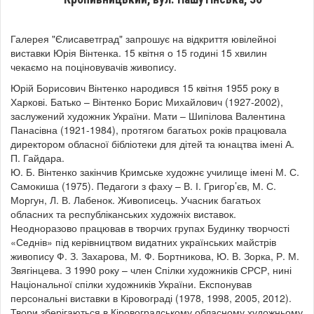
Галерея "Єлисаветград" запрошує на відкриття ювілейноі
виставки Юрія Вінтенка. 15 квітня о 15 годині 15 хвилин
чекаємо на поціновувачів живопису.
Юрій Борисович Вінтенко народився 15 квітня 1955 року в
Харкові. Батько – Вінтенко Борис Михайлович (1927-2002),
заслужений художник України. Мати – Шипілова Валентина
Панасівна (1921-1984), протягом багатьох років працювала
директором обласної бібліотеки для дітей та юнацтва імені А.
П. Гайдара.
Ю. Б. Вінтенко закінчив Кримське художнє училище імені М. С.
Самокиша (1975). Педагоги з фаху – В. І. Григор’єв, М. С.
Моргун, Л. В. Лабенок. Живописець. Учасник багатьох
обласних та республіканських художніх виставок.
Неодноразово працював в творчих групах Будинку творчості
«Седнів» під керівництвом видатних українських майстрів
живопису Ф. З. Захарова, М. Ф. Бортникова, Ю. В. Зорка, Р. М.
Звягінцева. З 1990 року – член Спілки художників СРСР, нині
Національної спілки художників України. Експонував
персональні виставки в Кіровограді (1978, 1998, 2005, 2012).
Твори зберігаються в Кіровоградському обласному художньому