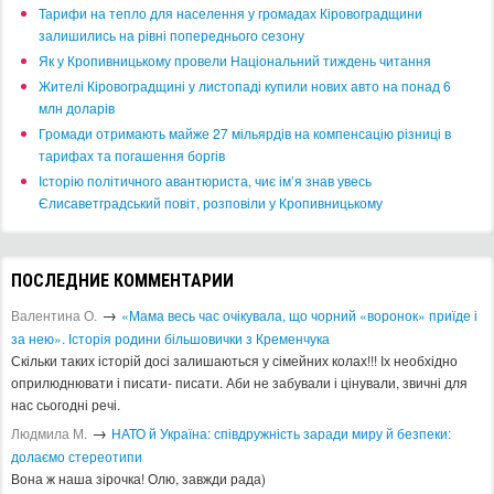
​Тарифи на тепло для населення у громадах Кіровоградщини
залишились на рівні попереднього сезону
​Як у Кропивницькому провели Національний тиждень читання
​Жителі Кіровоградщині у листопаді купили нових авто на понад 6
млн доларів
​Громади отримають майже 27 мільярдів на компенсацію різниці в
тарифах та погашення боргів
Історію політичного авантюриста, чиє ім’я знав увесь
Єлисаветградський повіт, розповіли у Кропивницькому
ПОСЛЕДНИЕ КОММЕНТАРИИ
→
Валентина О.
«Мама весь час очікувала, що чорний «воронок» приїде і
за нею». Історія родини більшовички з Кременчука
Скільки таких історій досі залишаються у сімейних колах!!! Іх необхідно
оприлюднювати і писати- писати. Аби не забували і цінували, звичні для
нас сьогодні речі.
→
Людмила М.
​НАТО й Україна: співдружність заради миру й безпеки:
долаємо стереотипи
Вона ж наша зірочка! Олю, завжди рада)