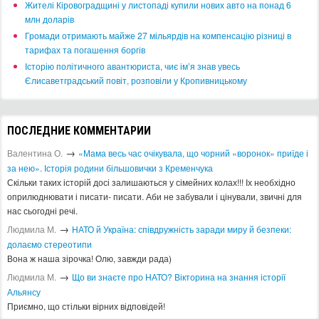
​Жителі Кіровоградщині у листопаді купили нових авто на понад 6
млн доларів
​Громади отримають майже 27 мільярдів на компенсацію різниці в
тарифах та погашення боргів
Історію політичного авантюриста, чиє ім’я знав увесь
Єлисаветградський повіт, розповіли у Кропивницькому
ПОСЛЕДНИЕ КОММЕНТАРИИ
→
Валентина О.
«Мама весь час очікувала, що чорний «воронок» приїде і
за нею». Історія родини більшовички з Кременчука
Скільки таких історій досі залишаються у сімейних колах!!! Іх необхідно
оприлюднювати і писати- писати. Аби не забували і цінували, звичні для
нас сьогодні речі.
→
Людмила М.
​НАТО й Україна: співдружність заради миру й безпеки:
долаємо стереотипи
Вона ж наша зірочка! Олю, завжди рада)
→
Людмила М.
Що ви знаєте про НАТО? Вікторина на знання історії
Альянсу ​
Приємно, що стільки вірних відповідей!