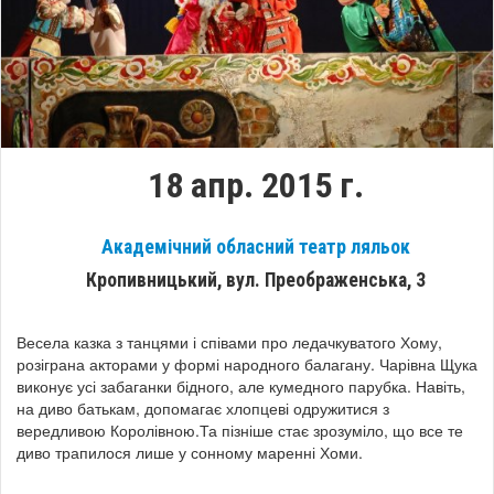
18 апр. 2015 г.
Академічний обласний театр ляльок
Кропивницький, вул. Преображенська, 3
Весела казка з танцями і співами про ледачкуватого Хому,
розіграна акторами у формі народного балагану. Чарівна Щука
виконує усі забаганки бідного, але кумедного парубка. Навіть,
на диво батькам, допомагає хлопцеві одружитися з
вередливою Королівною.Та пізніше стає зрозуміло, що все те
диво трапилося лише у сонному маренні Хоми.