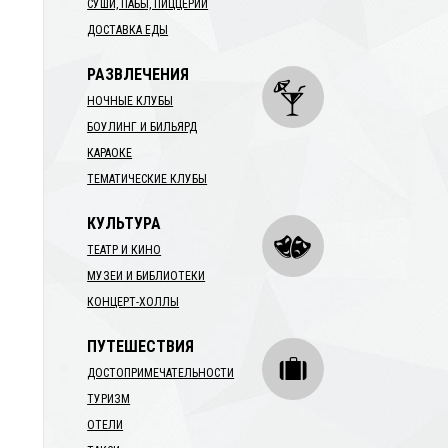
СУШИ, ПАБЫ, ПИЦЦЕРИИ
ДОСТАВКА ЕДЫ
РАЗВЛЕЧЕНИЯ
НОЧНЫЕ КЛУБЫ
БОУЛИНГ И БИЛЬЯРД
КАРАОКЕ
ТЕМАТИЧЕСКИЕ КЛУБЫ
КУЛЬТУРА
ТЕАТР И КИНО
МУЗЕИ И БИБЛИОТЕКИ
КОНЦЕРТ-ХОЛЛЫ
ПУТЕШЕСТВИЯ
ДОСТОПРИМЕЧАТЕЛЬНОСТИ
ТУРИЗМ
ОТЕЛИ