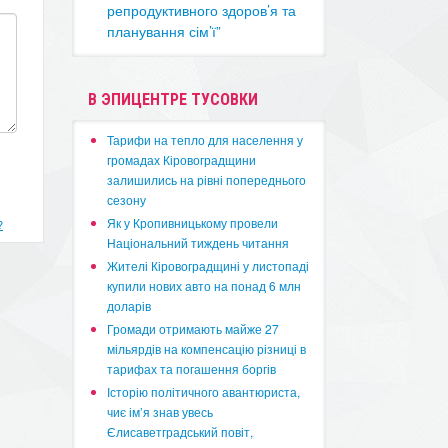
репродуктивного здоров’я та
планування сім’ї”
В ЭПИЦЕНТРЕ ТУСОВКИ
​Тарифи на тепло для населення у
громадах Кіровоградщини
залишились на рівні попереднього
сезону
​Як у Кропивницькому провели
?
Національний тиждень читання
​Жителі Кіровоградщині у листопаді
купили нових авто на понад 6 млн
доларів
​Громади отримають майже 27
мільярдів на компенсацію різниці в
тарифах та погашення боргів
Історію політичного авантюриста,
чиє ім’я знав увесь
Єлисаветградський повіт,