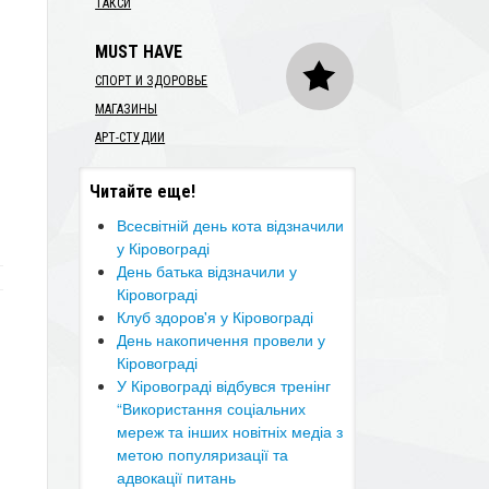
ТАКСИ
MUST HAVE
СПОРТ И ЗДОРОВЬЕ
МАГАЗИНЫ
АРТ-СТУДИИ
Читайте еще!
Всесвітній день кота відзначили
у Кіровограді
​День батька відзначили у
Кіровограді
Клуб здоров'я у Кіровограді
День накопичення провели у
Кіровограді
У Кіровограді відбувся тренінг
“Використання соціальних
мереж та інших новітніх медіа з
метою популяризації та
адвокації питань