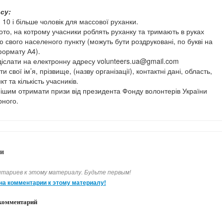
су:
 10 і більше чоловік для массової руханки.
ото, на котрому учасники роблять руханку та тримають в руках
ю свого населеного пункту (можуть бути роздруковані, по букві на
формату А4).
адіслати на електронну адресу volunteers.ua@gmail.com
ти свої ім’я, прізвище, (назву організації), контактні дані, область,
т та кількість учасників.
ішим отримати призи від президента Фонду волонтерів України
ного.
и
тариев к этому материалу. Будьте первым!
на комментарии к этому материалу!
комментарий