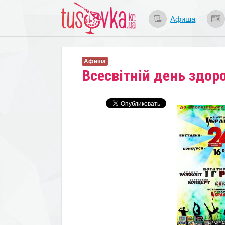
Афиша
Афиша
Всесвітній день здоро