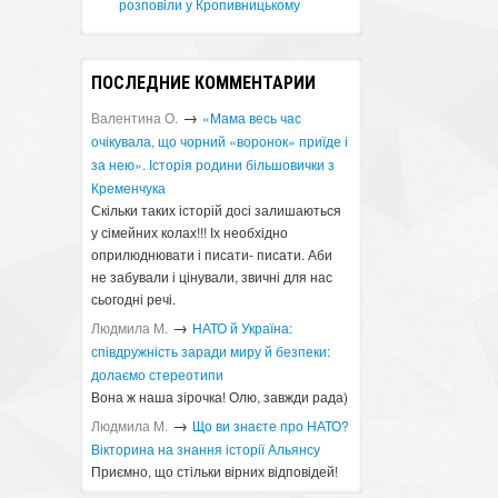
розповіли у Кропивницькому
ПОСЛЕДНИЕ КОММЕНТАРИИ
→
Валентина О.
«Мама весь час
очікувала, що чорний «воронок» приїде і
за нею». Історія родини більшовички з
Кременчука
Скільки таких історій досі залишаються
у сімейних колах!!! Іх необхідно
оприлюднювати і писати- писати. Аби
не забували і цінували, звичні для нас
сьогодні речі.
→
Людмила М.
​НАТО й Україна:
співдружність заради миру й безпеки:
долаємо стереотипи
Вона ж наша зірочка! Олю, завжди рада)
→
Людмила М.
Що ви знаєте про НАТО?
Вікторина на знання історії Альянсу ​
Приємно, що стільки вірних відповідей!