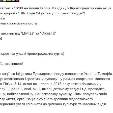
квітня о 16:00 на площі Героїв Майдану у Кіровограді пройде акція
нь здоров’я". Що буде 24 квітня у програмі заходів?!
дка
тупи спортсменів міста
виступи від "Ekvitas" та "CrossFit"
ut
нцерт (за участі кіровоградських гуртів)
 багато іншого!
 акції, за ініціативи Президента Фонду волонтерів України Тимофія
де реалізовано і креативну руханку - у рамках спортивно-масового
о-Пліч». З 14 квітня по 1 травня 2015 року кожен бажаючий у
селищі, районі, селі, виші, школі, дитячому садку і т.д. проводить
ішу, найкреативнішу, найяскравішу руханку. Ціль: популяризація
зу життя, організація активного дозвілля підростаючого
вернення уваги спільноти до фізичної культури та масових видів