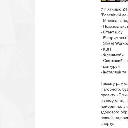
У п'ятницю 24 
"Всесвітній де
- Масова заря
- Показові вис
- Стант шоу
- Екстримальні 
- Street Worko
- КВН
- Флешмоби
- Святковий ко
- конкурси
- інсталяції та
Також у рамках
Нагорного, бу
проекту «Пліч-
своєму місті, 
найоригінальн
здорового обра
покоління,при
спорту.