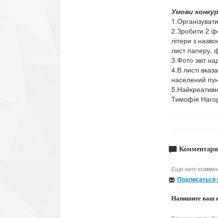
Умови конкур
1.Організувати
2.Зробити 2 ф
літери з назво
лист паперу, 
3.Фото звіт н
4.В листі вказа
населений пунк
5.Найкреативн
Тимофія Нагор
Комментари
Еще нет коммен
Подписаться 
Напишите ваш 
Комментарий: