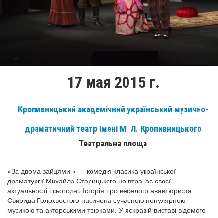
17 мая 2015 г.
Кропивницький академічний український музично-
драматичний театр імені М. Л. Кропивницького
Театральна площа
«За двома зайцями » — комедія класика української
драматургії Михайла Старицького не втрачає своєї
актуальності і сьогодні. Історія про веселого авантюриста
Свирида Голохвостого насичена сучасною популярною
музикою та акторськими трюками. У яскравій виставі відомого