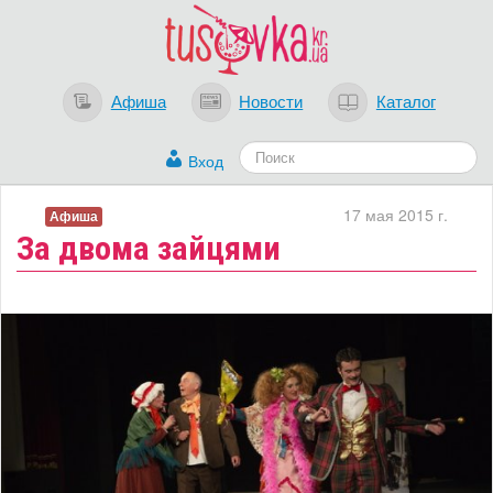
Афиша
Новости
Каталог
Вход
17 мая 2015 г.
Афиша
За двома зайцями