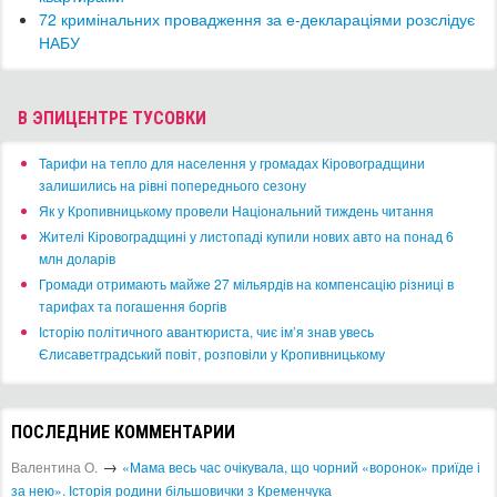
72 кримінальних провадження за е-деклараціями розслідує ​
НАБУ
В ЭПИЦЕНТРЕ ТУСОВКИ
​Тарифи на тепло для населення у громадах Кіровоградщини
залишились на рівні попереднього сезону
​Як у Кропивницькому провели Національний тиждень читання
​Жителі Кіровоградщині у листопаді купили нових авто на понад 6
млн доларів
​Громади отримають майже 27 мільярдів на компенсацію різниці в
тарифах та погашення боргів
Історію політичного авантюриста, чиє ім’я знав увесь
Єлисаветградський повіт, розповіли у Кропивницькому
ПОСЛЕДНИЕ КОММЕНТАРИИ
→
Валентина О.
«Мама весь час очікувала, що чорний «воронок» приїде і
за нею». Історія родини більшовички з Кременчука