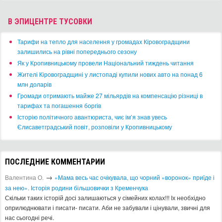
В ЭПИЦЕНТРЕ ТУСОВКИ
​Тарифи на тепло для населення у громадах Кіровоградщини
залишились на рівні попереднього сезону
​Як у Кропивницькому провели Національний тиждень читання
​Жителі Кіровоградщині у листопаді купили нових авто на понад 6
млн доларів
​Громади отримають майже 27 мільярдів на компенсацію різниці в
тарифах та погашення боргів
Історію політичного авантюриста, чиє ім’я знав увесь
Єлисаветградський повіт, розповіли у Кропивницькому
ПОСЛЕДНИЕ КОММЕНТАРИИ
→
Валентина О.
«Мама весь час очікувала, що чорний «воронок» приїде і
за нею». Історія родини більшовички з Кременчука
Скільки таких історій досі залишаються у сімейних колах!!! Іх необхідно
оприлюднювати і писати- писати. Аби не забували і цінували, звичні для
нас сьогодні речі.