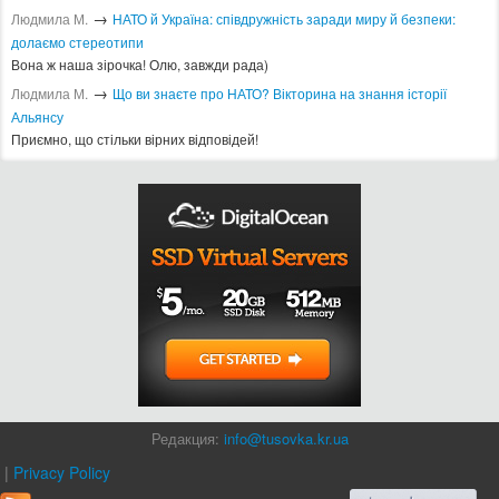
→
Людмила М.
​НАТО й Україна: співдружність заради миру й безпеки:
долаємо стереотипи
Вона ж наша зірочка! Олю, завжди рада)
→
Людмила М.
Що ви знаєте про НАТО? Вікторина на знання історії
Альянсу ​
Приємно, що стільки вірних відповідей!
Редакция:
info@tusovka.kr.ua
|
Privacy Policy