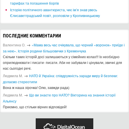
тарифах та погашення боргів
Історію політичного авантюриста, чиє ім’я знав увесь
Єлисаветградський повіт, розповіли у Кропивницькому
ПОСЛЕДНИЕ КОММЕНТАРИИ
→
Валентина О.
«Мама весь час очікувала, що чорний «воронок» приїде і
за нею». Історія родини більшовички з Кременчука
Скільки таких історій досі залишаються у сімейних колах!!! Іх необхідно
оприлюднювати і писати- писати. Аби не забували і цінували, звичні для
нас сьогодні речі.
→
Людмила М.
​НАТО й Україна: співдружність заради миру й безпеки:
долаємо стереотипи
Вона ж наша зірочка! Олю, завжди рада)
→
Людмила М.
Що ви знаєте про НАТО? Вікторина на знання історії
Альянсу ​
Приємно, що стільки вірних відповідей!