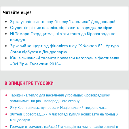
Читайте еще!
Зірка українського шоу-бізнесу "запалила" Дендропарк!
Cтудентів різних поколінь зігрівали та заряджали зірки
Ні Тамара Гвердцителі, ні зірки танго до Кіровограда не
приїдуть
Зірковий концерт від фіналіста шоу "Х-Фактор-5" - Артура
Логая відбувся в Дендропарку
Юні вільшанські таланти привезли нагороди з фестивалю
«Всі Зірки Галактики 2016»
В ЭПИЦЕНТРЕ ТУСОВКИ
​Тарифи на тепло для населення у громадах Кіровоградщини
залишились на рівні попереднього сезону
​Як у Кропивницькому провели Національний тиждень читання
​Жителі Кіровоградщині у листопаді купили нових авто на понад 6
млн доларів
​Громади отримають майже 27 мільярдів на компенсацію різниці в