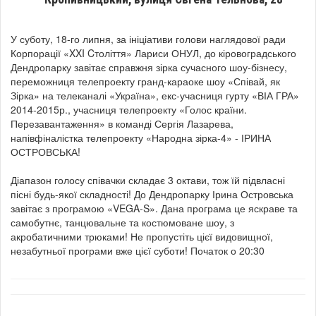
У суботу,
18-го липня, за ініціативи голови наглядової ради
Корпорації «XXI Cтоліття» Лариси ОНУЛ, до кіровоградського
Дендропарку завітає справжня зірка сучасного шоу-бізнесу,
переможниця телепроекту гранд-караоке шоу «Співай, як
Зірка» на телеканалі «Україна», екс-учасниця гурту «ВІА ГРА»
2014-2015р., учасниця телепроекту «Голос країни.
Перезавантаження» в команді Сергія Лазарева,
напівфіналістка телепроекту «Народна зірка-4» - ІРИНА
ОСТРОВСЬКА!
Діапазон голосу співачки складає 3 октави, тож їй підвласні
пісні будь-якої складності! До Дендропарку Ірина Островська
завітає з програмою «VEGA-S». Дана програма це яскраве та
самобутнє, танцювальне та костюмоване шоу, з
акробатичними трюками! Не пропустіть цієї видовищної,
незабутньої програми вже цієї суботи! Початок о 20:30