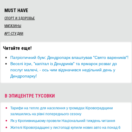
MUST HAVE
СПОРТ И ЗДОРОВЬЕ
МАГАЗИНЫ
АРТ-СТУДИИ
Читайте еще!
Патріотичний бум: Дендропарк влаштував "Свято вареників"!
​Веселі ігри, "капітал із Дендриків" та ярмарок розваг до
послуг малечі, - ось чим відзначився недільний день у
Дендропарку!
В ЭПИЦЕНТРЕ ТУСОВКИ
​Тарифи на тепло для населення у громадах Кіровоградщини
залишились на рівні попереднього сезону
​Як у Кропивницькому провели Національний тиждень читання
​Жителі Кіровоградщині у листопаді купили нових авто на понад 6