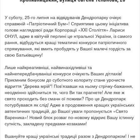
У суботу, 25-го липня на відвідувачів Дендропарку очікує
справжній «Патріотичний Бум»! Сприятиме цьому ініціатива
голови наглядової ради Корпорації «XXI Cтоліття» Лариси
ОНУЛ, адже в квітучій перлині це нтральної України, із самого
рання, відбудуться кращі тематичні конкурси патріотичного
спрямування, які вмить пробудять у Вашої малечі гордість за
свою Батьківщину!
Лише найкреативніші, найвинахідливіші та
найнепередбачуваніші конкурси очікують Ваших дітлахів!
Приємним бонусом до суботного колориту стане урочисте
відриття "Дерева мрій"! Пов'язавши на ньому стрічку-бажання,
неодмінно здійсниться те, чого Ви так прагнете! Але яке ж
свято проходить без смачн ої поживи? Про це Дендропарк
потурбувався як слід! Адже в продовження кращих українських
автентичних традицій, до Вашої уваги пропонується «Свято
Вареника»! Новий блок розваг по-новому відкриє Вашу істинну
сутність, закладену предками-козаками!
Вшануйте кращі українські традиції разом з Дендропарком! І не