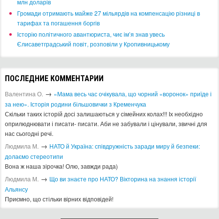
млн доларів
​Громади отримають майже 27 мільярдів на компенсацію різниці в
тарифах та погашення боргів
Історію політичного авантюриста, чиє ім’я знав увесь
Єлисаветградський повіт, розповіли у Кропивницькому
ПОСЛЕДНИЕ КОММЕНТАРИИ
→
Валентина О.
«Мама весь час очікувала, що чорний «воронок» приїде і
за нею». Історія родини більшовички з Кременчука
Скільки таких історій досі залишаються у сімейних колах!!! Іх необхідно
оприлюднювати і писати- писати. Аби не забували і цінували, звичні для
нас сьогодні речі.
→
Людмила М.
​НАТО й Україна: співдружність заради миру й безпеки:
долаємо стереотипи
Вона ж наша зірочка! Олю, завжди рада)
→
Людмила М.
Що ви знаєте про НАТО? Вікторина на знання історії
Альянсу ​
Приємно, що стільки вірних відповідей!