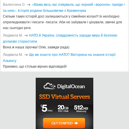
→
Валентина О.
«Мама весь час очікувала, що чорний «воронок» приїде і
за нею». Історія родини більшовички з Кременчука
Скільки таких історій досі залишаються у сімейних колах!!! Іх необхідно
оприлюднювати і писати- писати. Аби не забували і цінували, звичні для
нас сьогодні речі.
→
Людмила М.
​НАТО й Україна: співдружність заради миру й безпеки:
долаємо стереотипи
Вона ж наша зірочка! Олю, завжди рада)
→
Людмила М.
Що ви знаєте про НАТО? Вікторина на знання історії
Альянсу ​
Приємно, що стільки вірних відповідей!