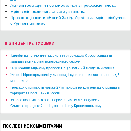
Активні громадяни познайомилися з професією пілота
Мрія водія розпочинається з дитинства
​Презентація книги «Новий Захід. Українська мрія» відбулась
у Кропивницькому
В ЭПИЦЕНТРЕ ТУСОВКИ
​Тарифи на тепло для населення у громадах Кіровоградщини
залишились на рівні попереднього сезону
​Як у Кропивницькому провели Національний тиждень читання
​Жителі Кіровоградщині у листопаді купили нових авто на понад 6
млн доларів
​Громади отримають майже 27 мільярдів на компенсацію різниці в
тарифах та погашення боргів
Історію політичного авантюриста, чиє ім’я знав увесь
Єлисаветградський повіт, розповіли у Кропивницькому
ПОСЛЕДНИЕ КОММЕНТАРИИ