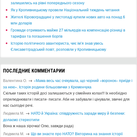
залишились на рівні попереднього сезону
​Як у Кропивницькому провели Національний тиждень читання
​Жителі Кіровоградщині у листопаді купили нових авто на понад 6
млн доларів
​Громади отримають майже 27 мільярдів на компенсацію різниці в
тарифах та погашення боргів
Історію політичного авантюриста, чиє ім’я знав увесь
Єлисаветградський повіт, розповіли у Кропивницькому
ПОСЛЕДНИЕ КОММЕНТАРИИ
→
Валентина О.
«Мама весь час очікувала, що чорний «воронок» приїде і
за нею». Історія родини більшовички з Кременчука
Скільки таких історій досі залишаються у сімейних колах!!! Іх необхідно
оприлюднювати і писати- писати. Аби не забували і цінували, звичні для
нас сьогодні речі.
→
Людмила М.
​НАТО й Україна: співдружність заради миру й безпеки:
долаємо стереотипи
Вона ж наша зірочка! Олю, завжди рада)
→
Людмила М.
Що ви знаєте про НАТО? Вікторина на знання історії