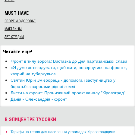
MUST HAVE
СПОРТ И ЗДОРОВЬЕ
МАГАЗИНЫ
АРТ-СТУДИИ
Читайте еще!
Фронт в тилу ворога: Виставка до Дня партизанської слави
​«Я дуже хотів одужати, щоб жити, повернутися на фронт», -
хворий на туберкульоз
Святий Юрій Змієборець - допомога і заступництво у
боротьбі з ворогами рідної землі
Листи на фронт: Пронизливий проект каналу "Кіровоград"
Данія - Олександрія - фронт
В ЭПИЦЕНТРЕ ТУСОВКИ
​Тарифи на тепло для населення у громадах Кіровоградщини