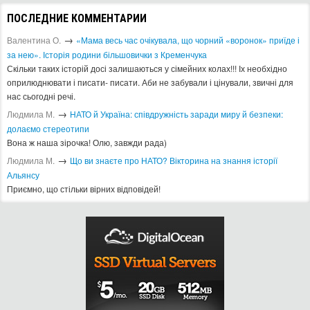
ПОСЛЕДНИЕ КОММЕНТАРИИ
→
Валентина О.
«Мама весь час очікувала, що чорний «воронок» приїде і
за нею». Історія родини більшовички з Кременчука
Скільки таких історій досі залишаються у сімейних колах!!! Іх необхідно
оприлюднювати і писати- писати. Аби не забували і цінували, звичні для
нас сьогодні речі.
→
Людмила М.
​НАТО й Україна: співдружність заради миру й безпеки:
долаємо стереотипи
Вона ж наша зірочка! Олю, завжди рада)
→
Людмила М.
Що ви знаєте про НАТО? Вікторина на знання історії
Альянсу ​
Приємно, що стільки вірних відповідей!