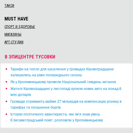
ТАКСИ
MUST HAVE
СПОРТ И ЗДОРОВЬЕ
МАГАЗИНЫ
АРТ-СТУДИИ
В ЭПИЦЕНТРЕ ТУСОВКИ
​Тарифи на тепло для населення у громадах Кіровоградщини
залишились на рівні попереднього сезону
​Як у Кропивницькому провели Національний тиждень читання
​Жителі Кіровоградщині у листопаді купили нових авто на понад 6
млн доларів
​Громади отримають майже 27 мільярдів на компенсацію різниці в
тарифах та погашення боргів
Історію політичного авантюриста, чиє ім’я знав увесь
Єлисаветградський повіт, розповіли у Кропивницькому