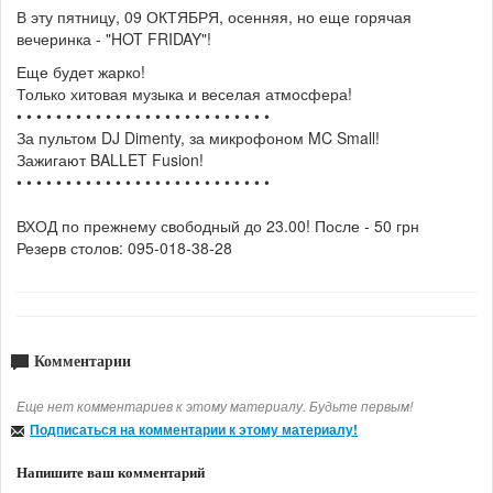
В эту пятницу, 09 ОКТЯБРЯ, осенняя, но еще горячая
вечеринка - "HOT FRIDAY"!
Еще будет жарко!
Только хитовая музыка и веселая атмосфера!
• • • • • • • • • • • • • • • • • • • • • • • • • •
За пультом DJ Dimenty, за микрофоном MC Small!
Зажигают BALLET Fusion!
• • • • • • • • • • • • • • • • • • • • • • • • • •
ВХОД по прежнему свободный до 23.00! После - 50 грн
Резерв столов: 095-018-38-28
Комментарии
Еще нет комментариев к этому материалу. Будьте первым!
Подписаться на комментарии к этому материалу!
Напишите ваш комментарий