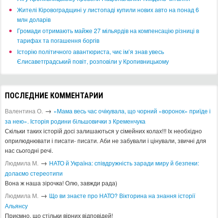
​Жителі Кіровоградщині у листопаді купили нових авто на понад 6
млн доларів
​Громади отримають майже 27 мільярдів на компенсацію різниці в
тарифах та погашення боргів
Історію політичного авантюриста, чиє ім’я знав увесь
Єлисаветградський повіт, розповіли у Кропивницькому
ПОСЛЕДНИЕ КОММЕНТАРИИ
→
Валентина О.
«Мама весь час очікувала, що чорний «воронок» приїде і
за нею». Історія родини більшовички з Кременчука
Скільки таких історій досі залишаються у сімейних колах!!! Іх необхідно
оприлюднювати і писати- писати. Аби не забували і цінували, звичні для
нас сьогодні речі.
→
Людмила М.
​НАТО й Україна: співдружність заради миру й безпеки:
долаємо стереотипи
Вона ж наша зірочка! Олю, завжди рада)
→
Людмила М.
Що ви знаєте про НАТО? Вікторина на знання історії
Альянсу ​
Приємно, що стільки вірних відповідей!