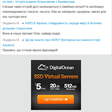
за нею». Історія родини більшовички з Кременчука
Скільки таких історій досі залишаються у сімейних колах!!! Іх необхідно
оприлюднювати і писати- писати. Аби не забували і цінували, звичні для
нас сьогодні речі.
→
Людмила М.
​НАТО й Україна: співдружність заради миру й безпеки:
долаємо стереотипи
Вона ж наша зірочка! Олю, завжди рада)
→
Людмила М.
Що ви знаєте про НАТО? Вікторина на знання історії
Альянсу ​
Приємно, що стільки вірних відповідей!