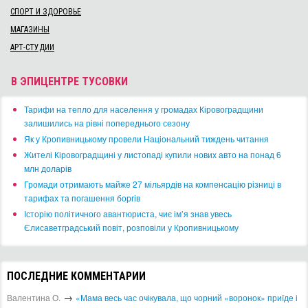
СПОРТ И ЗДОРОВЬЕ
МАГАЗИНЫ
АРТ-СТУДИИ
В ЭПИЦЕНТРЕ ТУСОВКИ
​Тарифи на тепло для населення у громадах Кіровоградщини
залишились на рівні попереднього сезону
​Як у Кропивницькому провели Національний тиждень читання
​Жителі Кіровоградщині у листопаді купили нових авто на понад 6
млн доларів
​Громади отримають майже 27 мільярдів на компенсацію різниці в
тарифах та погашення боргів
Історію політичного авантюриста, чиє ім’я знав увесь
Єлисаветградський повіт, розповіли у Кропивницькому
ПОСЛЕДНИЕ КОММЕНТАРИИ
→
Валентина О.
«Мама весь час очікувала, що чорний «воронок» приїде і