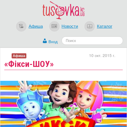
Афиша
Новости
Каталог
Вход
10 окт. 2015 г.
Афиша
«Фікси-ШОУ»