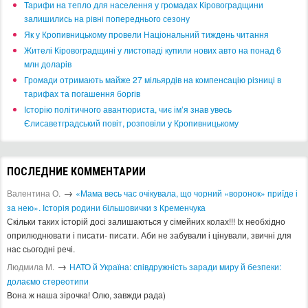
​Тарифи на тепло для населення у громадах Кіровоградщини
залишились на рівні попереднього сезону
​Як у Кропивницькому провели Національний тиждень читання
​Жителі Кіровоградщині у листопаді купили нових авто на понад 6
млн доларів
​Громади отримають майже 27 мільярдів на компенсацію різниці в
тарифах та погашення боргів
Історію політичного авантюриста, чиє ім’я знав увесь
Єлисаветградський повіт, розповіли у Кропивницькому
ПОСЛЕДНИЕ КОММЕНТАРИИ
→
Валентина О.
«Мама весь час очікувала, що чорний «воронок» приїде і
за нею». Історія родини більшовички з Кременчука
Скільки таких історій досі залишаються у сімейних колах!!! Іх необхідно
оприлюднювати і писати- писати. Аби не забували і цінували, звичні для
нас сьогодні речі.
→
Людмила М.
​НАТО й Україна: співдружність заради миру й безпеки:
долаємо стереотипи
Вона ж наша зірочка! Олю, завжди рада)