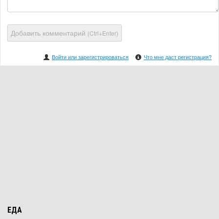
Добавить комментарий
(Ctrl+Enter)
Войти или зарегистрироваться
Что мне даст регистрация?
ЕДА