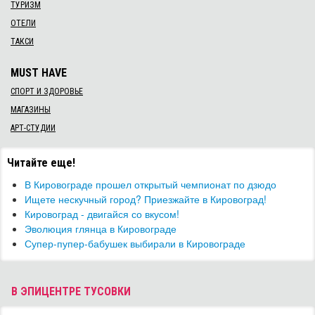
ТУРИЗМ
ОТЕЛИ
ТАКСИ
MUST HAVE
СПОРТ И ЗДОРОВЬЕ
МАГАЗИНЫ
АРТ-СТУДИИ
Читайте еще!
В Кировограде прошел открытый чемпионат по дзюдо
Ищете нескучный город? Приезжайте в Кировоград!
Кировоград - двигайся со вкусом!
Эволюция глянца в Кировограде
Супер-пупер-бабушек выбирали в Кировограде
В ЭПИЦЕНТРЕ ТУСОВКИ