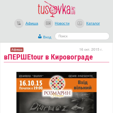
Афиша
Новости
Каталог
Вход
16 окт. 2015 г.
Афиша
вПЕРШЕtour в Кировограде