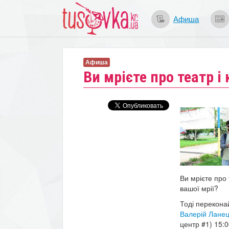
Афиша
Афиша
Ви мрієте про театр і 
Ви мрієте про 
вашої мрії?
Тоді перекона
Валерій Лане
центр #1) 15:0