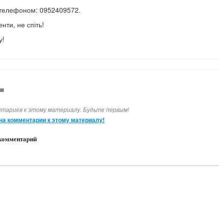
 телефоном: 0952409572.
нти, не спіть!
у!
и
тариев к этому материалу. Будьте первым!
на комментарии к этому материалу!
комментарий