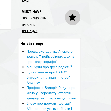
ТАКСИ
MUST HAVE
СПОРТ И ЗДОРОВЬЕ
МАГАЗИНЫ
?
АРТ-СТУДИИ
Читайте еще!
Перша вистава українського
театру: 7 неймовірних фактів
про театр корифеїв
А ви чули про гру в радість?
Що ви знаєте про НАТО?
Вікторина на знання історії
Альянсу ​
​Професор Валерій Радул про
місію університету, столітні
традиції та… червоні дипломи
Знову про державні дотації,
Або чого хочуть виробники і