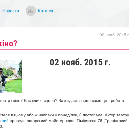
Новости
Каталог
02 нояб. 2015 г
кіно?
02 нояб. 2015 г.
театр і кіно? Вас кличе сцена? Вам здається,що саме це - робота
йтеся в цьому або ж навпаки у понеділок, 2 листопада. Актор театру
цький
проведе акторський майстер-клас. Тімірязєва,76 (Тренінговий
0.