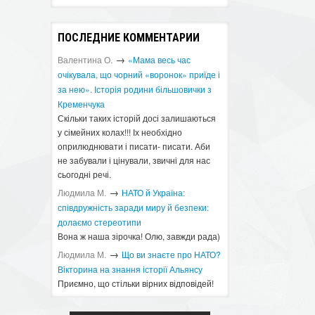
ПОСЛЕДНИЕ КОММЕНТАРИИ
→
Валентина О.
«Мама весь час
очікувала, що чорний «воронок» приїде і
за нею». Історія родини більшовички з
Кременчука
Скільки таких історій досі залишаються
у сімейних колах!!! Іх необхідно
оприлюднювати і писати- писати. Аби
не забували і цінували, звичні для нас
сьогодні речі.
→
Людмила М.
​НАТО й Україна:
співдружність заради миру й безпеки:
долаємо стереотипи
Вона ж наша зірочка! Олю, завжди рада)
→
Людмила М.
Що ви знаєте про НАТО?
Вікторина на знання історії Альянсу ​
Приємно, що стільки вірних відповідей!