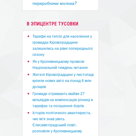
переробники молока?
В ЭПИЦЕНТРЕ ТУСОВКИ
​Тарифи на тепло для населення у
громадах Кіровоградщини
залишились на рівні попереднього
сезону
​Як у Кропивницькому провели
Національний тиждень читання
​Жителі Кіровоградщині у листопаді
купили нових авто на понад 6 млн
доларів
​Громади отримають майже 27
мільярдів на компенсацію різниці в
тарифах та погашення боргів
Історію політичного авантюриста,
чиє ім’я знав увесь
Єлисаветградський повіт,
розповіли у Кропивницькому