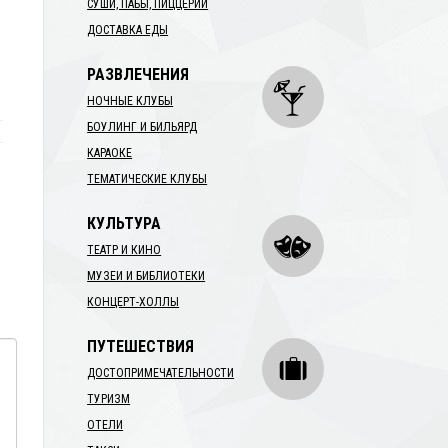
СУШИ, ПАБЫ, ПИЦЦЕРИИ
ДОСТАВКА ЕДЫ
РАЗВЛЕЧЕНИЯ
НОЧНЫЕ КЛУБЫ
БОУЛИНГ И БИЛЬЯРД
КАРАОКЕ
ТЕМАТИЧЕСКИЕ КЛУБЫ
КУЛЬТУРА
ТЕАТР И КИНО
МУЗЕИ И БИБЛИОТЕКИ
КОНЦЕРТ-ХОЛЛЫ
ПУТЕШЕСТВИЯ
ДОСТОПРИМЕЧАТЕЛЬНОСТИ
ТУРИЗМ
ОТЕЛИ