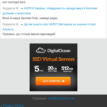
нас сьогодні речі.
→
Людмила М.
​НАТО й Україна: співдружність заради миру й безпеки:
долаємо стереотипи
Вона ж наша зірочка! Олю, завжди рада)
→
Людмила М.
Що ви знаєте про НАТО? Вікторина на знання історії
Альянсу ​
Приємно, що стільки вірних відповідей!
Редакция:
info@tusovka.kr.ua
|
Privacy Policy