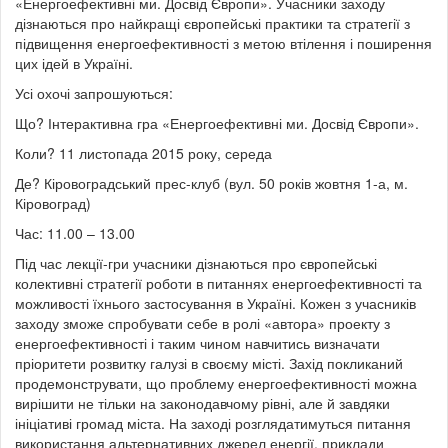
«Енергоефективні ми. Досвід Європи».
Учасники заходу
дізнаються про найкращі європейські практики та стратегії з
підвищення енергоефективності з метою втілення і поширення
цих ідей в Україні.
Усі охочі запрошуються:
Що? Інтерактивна гра «Енергоефективні ми. Досвід Європи».
Коли? 11 листопада 2015 року, середа
Де? Кіровоградський прес-клуб (вул. 50 років жовтня 1-а, м.
Кіровоград)
Час: 11.00 – 13.00
Під час лекції-гри учасники дізнаються про європейські
колективні стратегії роботи в питаннях енергоефективності та
можливості їхнього застосування в Україні. Кожен з учасників
заходу зможе спробувати себе в ролі «автора» проекту з
енергоефективності і таким чином навчитись визначати
пріоритети розвитку галузі в своєму місті. Захід покликаний
продемонструвати, що проблему енергоефективності можна
вирішити не тільки на законодавчому рівні, але й завдяки
ініціативі громад міста. На заході розглядатимуться питання
використання альтернативних джерел енергії, приклади