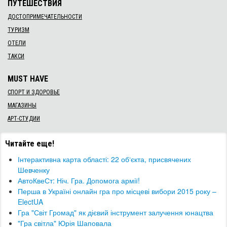
ПУТЕШЕСТВИЯ
ДОСТОПРИМЕЧАТЕЛЬНОСТИ
ТУРИЗМ
ОТЕЛИ
ТАКСИ
MUST HAVE
СПОРТ И ЗДОРОВЬЕ
МАГАЗИНЫ
АРТ-СТУДИИ
Читайте еще!
Інтерактивна карта області: 22 об‘єкта, присвячених
Шевченку
​АвтоКвеСт: Ніч. Гра. Допомога армії!
Перша в Україні онлайн гра про місцеві вибори 2015 року –
ElectUA
Гра "Світ Громад" як дієвий інструмент залучення юнацтва
"Гра світла" Юрія Шаповала