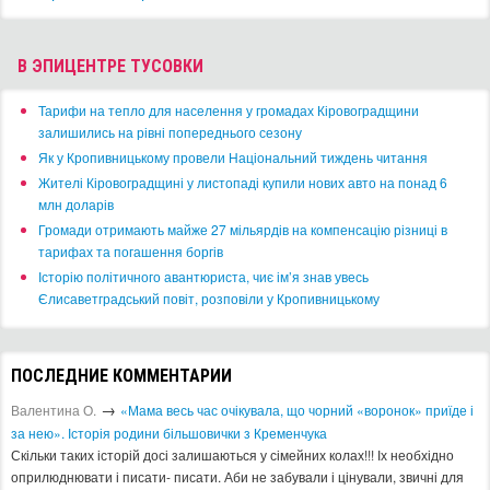
В ЭПИЦЕНТРЕ ТУСОВКИ
​Тарифи на тепло для населення у громадах Кіровоградщини
залишились на рівні попереднього сезону
​Як у Кропивницькому провели Національний тиждень читання
​Жителі Кіровоградщині у листопаді купили нових авто на понад 6
млн доларів
​Громади отримають майже 27 мільярдів на компенсацію різниці в
тарифах та погашення боргів
Історію політичного авантюриста, чиє ім’я знав увесь
Єлисаветградський повіт, розповіли у Кропивницькому
ПОСЛЕДНИЕ КОММЕНТАРИИ
→
Валентина О.
«Мама весь час очікувала, що чорний «воронок» приїде і
за нею». Історія родини більшовички з Кременчука
Скільки таких історій досі залишаються у сімейних колах!!! Іх необхідно
оприлюднювати і писати- писати. Аби не забували і цінували, звичні для