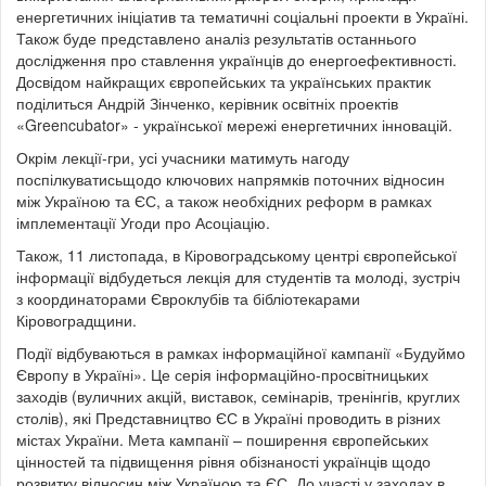
енергетичних ініціатив та тематичні соціальні проекти в Україні.
Також буде представлено аналіз результатів останнього
дослідження про ставлення українців до енергоефективності.
Досвідом найкращих європейських та українських практик
поділиться Андрій Зінченко, керівник освітніх проектів
«Greencubator» - української мережі енергетичних інновацій.
Окрім лекції-гри, усі учасники матимуть нагоду
поспілкуватисьщодо ключових напрямків поточних відносин
між Україною та ЄС, а також необхідних реформ в рамках
імплементації Угоди про Асоціацію.
Також, 11 листопада, в Кіровоградському центрі європейської
інформації відбудеться лекція для студентів та молоді, зустріч
з координаторами Євроклубів та бібліотекарами
Кіровоградщини.
Події відбуваються в рамках інформаційної кампанії «Будуймо
Європу в Україні». Це серія інформаційно-просвітницьких
заходів (вуличних акцій, виставок, семінарів, тренінгів, круглих
столів), які Представництво ЄС в Україні проводить в різних
містах України. Мета кампанії – поширення європейських
цінностей та підвищення рівня обізнаності українців щодо
розвитку відносин між Україною та ЄС. До участі у заходах в