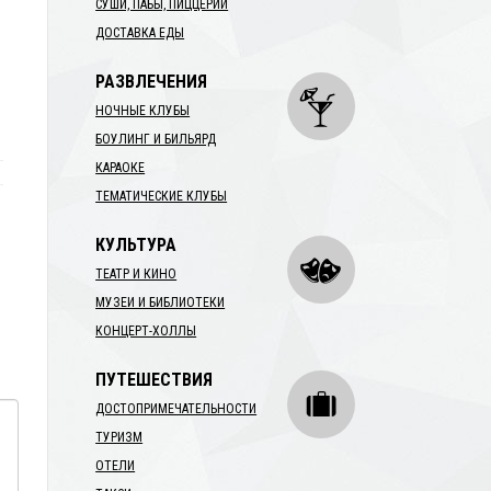
СУШИ, ПАБЫ, ПИЦЦЕРИИ
ДОСТАВКА ЕДЫ
РАЗВЛЕЧЕНИЯ
НОЧНЫЕ КЛУБЫ
БОУЛИНГ И БИЛЬЯРД
КАРАОКЕ
ТЕМАТИЧЕСКИЕ КЛУБЫ
КУЛЬТУРА
ТЕАТР И КИНО
МУЗЕИ И БИБЛИОТЕКИ
КОНЦЕРТ-ХОЛЛЫ
ПУТЕШЕСТВИЯ
ДОСТОПРИМЕЧАТЕЛЬНОСТИ
ТУРИЗМ
ОТЕЛИ