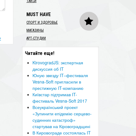
ТАКСИ
MUST HAVE
СПОРТ И ЗДОРОВЬЕ
МАГАЗИНЫ
АРТ-СТУДИИ
?
Читайте еще!
KirovogradJS: экспертная
дискуссия об IT
​Юную звезду IT–фестиваля
Vesna-Soft пригласили в
престижную IT-компанию
​Київстар підтримав IT-
фестиваль Vesna-Soft 2017
Всеукраїнський проект
«Зупинити епідемію серцево-
судинних катастроф»
стартував на Кіровоградщині
В Кировограде состоялась IT