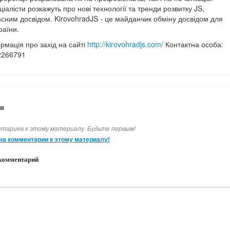
ціалісти розкажуть про нові технології та тренди розвитку JS,
асним досвідом. KirovohradJS - це майданчик обміну досвідом для
раїни.
рмація про захід на сайті
http://kirovohradjs.com/
Контактна особа:
2266791
и
тариев к этому материалу. Будьте первым!
на комментарии к этому материалу!
комментарий