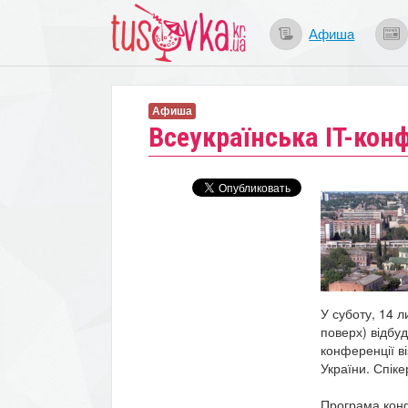
Афиша
Афиша
Всеукраїнська IT-конф
У суботу, 14 л
поверх) відбу
конференції ві
України. Спіке
Програма конфе