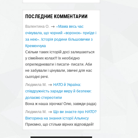
ПОСЛЕДНИЕ КОММЕНТАРИИ
→
Валентина О.
«Мама весь час
очікувала, що чорний «воронок» приїде і
за нею». Історія родини більшовички з
Кременчука
Скільки таких історій досі залишаються
у сімейних колах!!! Іх необхідно
оприлюднювати і писати- писати. Аби
не забували і цінували, звичні для нас
сьогодні речі.
→
Людмила М.
​НАТО й Україна:
співдружність заради миру й безпеки:
долаємо стереотипи
Вона ж наша зірочка! Олю, завжди рада)
→
Людмила М.
Що ви знаєте про НАТО?
Вікторина на знання історії Альянсу ​
Приємно, що стільки вірних відповідей!