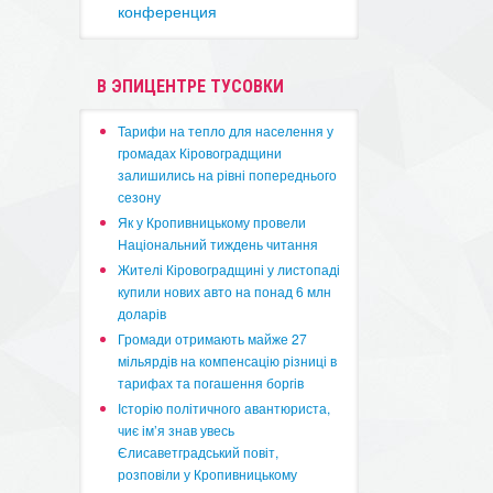
конференция
В ЭПИЦЕНТРЕ ТУСОВКИ
​Тарифи на тепло для населення у
громадах Кіровоградщини
залишились на рівні попереднього
сезону
​Як у Кропивницькому провели
Національний тиждень читання
​Жителі Кіровоградщині у листопаді
купили нових авто на понад 6 млн
доларів
​Громади отримають майже 27
мільярдів на компенсацію різниці в
тарифах та погашення боргів
Історію політичного авантюриста,
чиє ім’я знав увесь
Єлисаветградський повіт,
розповіли у Кропивницькому