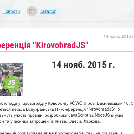
Новости
Каталог
14 нояб. 2015 г
еренція "KirovohradJS"
14 нояб. 2015 г.
истопада у Кіровограді у Коворкінгу KOWO (пров. Василівський 10, 5
деться перша Всеукраїнська ІТ-конференція "KirovohradJS". У
зьмуть участь провідні розробники JavaScript та NodeJS із усієї
ри та учасники запрошені із Києва, Одеси, Харкова.
ренції розрахована як на професіоналів, так і на початківців.