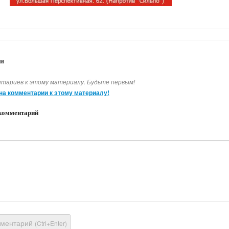
и
тариев к этому материалу. Будьте первым!
на комментарии к этому материалу!
комментарий
мментарий
(Ctrl+Enter)