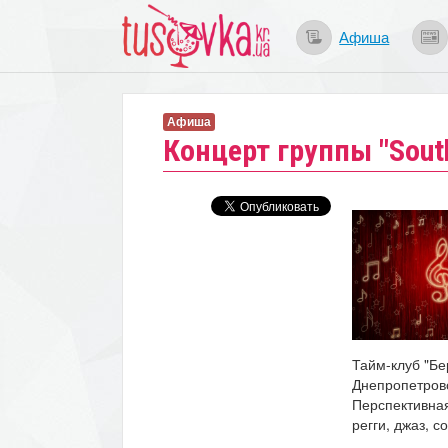
Афиша
Афиша
Концерт группы "Sout
Тайм-клуб "Бе
Днепропетров
Перспективная,
регги, джаз, с