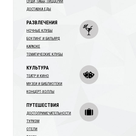
СУШИ, ПАБЫ, ПИЦЦЕРИИ
ДОСТАВКА ЕДЫ
РАЗВЛЕЧЕНИЯ
НОЧНЫЕ КЛУБЫ
БОУЛИНГ И БИЛЬЯРД
КАРАОКЕ
ТЕМАТИЧЕСКИЕ КЛУБЫ
КУЛЬТУРА
ТЕАТР И КИНО
МУЗЕИ И БИБЛИОТЕКИ
КОНЦЕРТ-ХОЛЛЫ
ПУТЕШЕСТВИЯ
ДОСТОПРИМЕЧАТЕЛЬНОСТИ
ТУРИЗМ
ОТЕЛИ