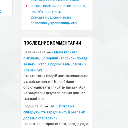
Історію політичного авантюриста,
?
чиє ім’я знав увесь
Єлисаветградський повіт,
розповіли у Кропивницькому
ПОСЛЕДНИЕ КОММЕНТАРИИ
→
Валентина О.
«Мама весь час
очікувала, що чорний «воронок» приїде і
за нею». Історія родини більшовички з
Кременчука
Скільки таких історій досі залишаються
у сімейних колах!!! Іх необхідно
оприлюднювати і писати- писати. Аби
не забували і цінували, звичні для нас
сьогодні речі.
→
Людмила М.
​НАТО й Україна:
співдружність заради миру й безпеки:
долаємо стереотипи
Вона ж наша зірочка! Олю, завжди рада)