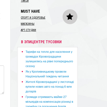
ТАКСИ
MUST HAVE
СПОРТ И ЗДОРОВЬЕ
МАГАЗИНЫ
АРТ-СТУДИИ
В ЭПИЦЕНТРЕ ТУСОВКИ
​Тарифи на тепло для населення у
громадах Кіровоградщини
залишились на рівні попереднього
сезону
​Як у Кропивницькому провели
Національний тиждень читання
​Жителі Кіровоградщині у листопаді
купили нових авто на понад 6 млн
доларів
​Громади отримають майже 27
мільярдів на компенсацію різниці в
тарифах та погашення боргів