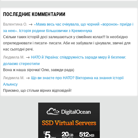
ПОСЛЕДНИЕ КОММЕНТАРИИ
→
Валентина О.
«Мама весь час очікувала, що чорний «воронок» приїде і
за нею». Історія родини більшовички з Кременчука
Скільки таких історій досі залишаються у сімейних колах!!! Іх необхідно
оприлюднювати і писати- писати. Аби не забували і цінували, звичні для
нас сьогодні речі.
→
Людмила М.
​НАТО й Україна: співдружність заради миру й безпеки:
долаємо стереотипи
Вона ж наша зірочка! Олю, завжди рада)
→
Людмила М.
Що ви знаєте про НАТО? Вікторина на знання історії
Альянсу ​
Приємно, що стільки вірних відповідей!