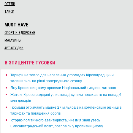
ОТЕЛИ
ТАКСИ
MUST HAVE
СПОРТ И ЗДОРОВЬЕ
МАГАЗИНЫ
АРТ-СТУДИИ
В ЭПИЦЕНТРЕ ТУСОВКИ
​Тарифи на тепло для населення у громадах Кіровоградщини
залишились на рівні попереднього сезону
​Як у Кропивницькому провели Національний тиждень читання
​Жителі Кіровоградщині у листопаді купили нових авто на понад 6
млн доларів
​Громади отримають майже 27 мільярдів на компенсацію різниці в
тарифах та погашення боргів
Історію політичного авантюриста, чиє ім’я знав увесь
Єлисаветградський повіт, розповіли у Кропивницькому