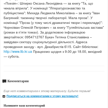
«Поезія»: Шпирко Оксана Леонідівна — за книгу "Та, що
чекала вітрила". У номінації "Літературознавство та
публіцистика": Михида Людмила Миколаївна – за книгу "Іван
Багряний: таємниці творчої лабораторії. Мала проза". У
номінації "Проза (у тому числі драматичні твори і переклади)":
Чорноіван Олексій Петрович – за книгу "Гуляйпільська застава"
(роман в п'яти томах). За додатковою інформацією
звертайтеся: 0954712767 Букач Тетяна Станіславівна –
завідувач сектору соціокультурної діяльності. Адреса
проведення заходу - вул. Декабристів 6\15. Сайт бібліотеки:
http://www.lib.kr.ua
Працюємо щодня з 9.00 до 18.00, вихідний
— субота.
Комментарии
Еще нет комментариев к этому материалу. Будьте первым!
Подписаться на комментарии к этому материалу!
Напишите ваш комментарий