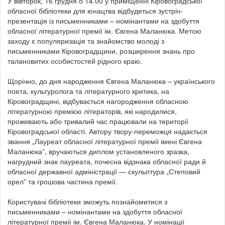
У вівторок, 16 грудня о 14.00 у приміщенні Кіровоградської
обласної бібліотеки для юнацтва відбудеться зустріч-
презентація із письменниками – номінантами на здобуття
обласної літературної премії ім. Євгена Маланюка. Метою
заходу є популяризація та знайомство молоді з
письменниками Кіровоградщини, розширення знань про
талановитих особистостей рідного краю.
Щорічно, до дня народження Євгена Маланюка – українського
поета, культуролога та літературного критика, на
Кіровоградщині, відбувається нагородження обласною
літературною премією літераторів, які народилися,
проживають або тривалий час працювали на території
Кіровоградської області. Автору твору-переможця надається
звання „Лауреат обласної літературної премії імені Євгена
Маланюка”, вручаються диплом установленого зразка,
нагрудний знак лауреата, почесна відзнака обласної ради й
обласної державної адміністрації — скульптура „Степовий
орел” та грошова частина премії.
Користувачі бібліотеки зможуть познайомитися з
письменниками – номінантами на здобуття обласної
літературної премії ім. Євгена Маланюка. У номінації