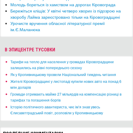
Молодь бореться із хамством на дорогах Кіровограда
​Бережіться кліщів: У квітні четверо хворих із підозрою на
хворобу Лайма зареєстровано тільки на Кіровоградщині
Урочисте вручення обласної літературної премії
ім.Є.Маланюка
В ЭПИЦЕНТРЕ ТУСОВКИ
​Тарифи на тепло для населення у громадах Кіровоградщини
залишились на рівні попереднього сезону
​Як у Кропивницькому провели Національний тиждень читання
​Жителі Кіровоградщині у листопаді купили нових авто на понад 6
млн доларів
​Громади отримають майже 27 мільярдів на компенсацію різниці в
тарифах та погашення боргів
Історію політичного авантюриста, чиє ім’я знав увесь
Єлисаветградський повіт, розповіли у Кропивницькому