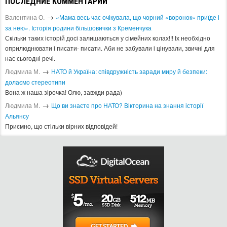
ПОСЛЕДНИЕ КОММЕНТАРИИ
→
Валентина О.
«Мама весь час очікувала, що чорний «воронок» приїде і
за нею». Історія родини більшовички з Кременчука
Скільки таких історій досі залишаються у сімейних колах!!! Іх необхідно
оприлюднювати і писати- писати. Аби не забували і цінували, звичні для
нас сьогодні речі.
→
Людмила М.
​НАТО й Україна: співдружність заради миру й безпеки:
долаємо стереотипи
Вона ж наша зірочка! Олю, завжди рада)
→
Людмила М.
Що ви знаєте про НАТО? Вікторина на знання історії
Альянсу ​
Приємно, що стільки вірних відповідей!