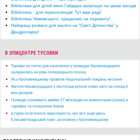
Бібліотека для дітей імені Гайдара запрошує на цікаві заходи
​Бібліотека - для переселенців: Тут вам раді!
​Бібліотека Чижевського: працюємо на перемогу!
​Найкращі розваги для малечі на "Святі Дитинства" у
Дендропарку!
В ЭПИЦЕНТРЕ ТУСОВКИ
​Тарифи на тепло для населення у громадах Кіровоградщини
залишились на рівні попереднього сезону
​Як у Кропивницькому провели Національний тиждень читання
​Жителі Кіровоградщині у листопаді купили нових авто на понад 6
млн доларів
​Громади отримають майже 27 мільярдів на компенсацію різниці в
тарифах та погашення боргів
Історію політичного авантюриста, чиє ім’я знав увесь
Єлисаветградський повіт, розповіли у Кропивницькому