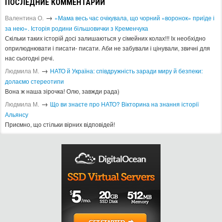
ПОСЛЕДНИЕ КОММЕНТАРИИ
→
Валентина О.
«Мама весь час очікувала, що чорний «воронок» приїде і
за нею». Історія родини більшовички з Кременчука
Скільки таких історій досі залишаються у сімейних колах!!! Іх необхідно
оприлюднювати і писати- писати. Аби не забували і цінували, звичні для
нас сьогодні речі.
→
Людмила М.
​НАТО й Україна: співдружність заради миру й безпеки:
долаємо стереотипи
Вона ж наша зірочка! Олю, завжди рада)
→
Людмила М.
Що ви знаєте про НАТО? Вікторина на знання історії
Альянсу ​
Приємно, що стільки вірних відповідей!