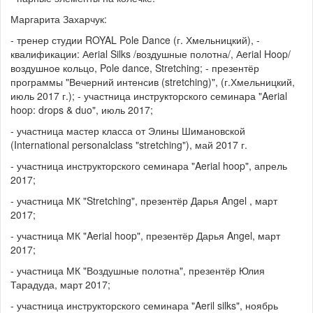
Маргарита Захарчук:
- тренер студии ROYAL Pole Dance (г. Хмельницкий), -
квалификации: Аerial Silks /воздушные полотна/, Аerial Hoop/
воздушное кольцо, Pole dance, Stretching; - презентёр
программы "Вечерний интенсив (stretching)", (г.Хмельницкий,
июль 2017 г.); - участница инструкторского семинара "Aerial
hoop: drops & duo", июль 2017;
- участница мастер класса от Элины Шимановской
(International personalclass "stretching"), май 2017 г.
- участница инструкторского семинара "Aerial hoop", апрель
2017;
- участница МК "Stretching", презентёр Дарья Angel , март
2017;
- участница МК "Aerial hoop", презентёр Дарья Angel, март
2017;
- участница МК "Воздушные полотна", презентёр Юлия
Тарадуда, март 2017;
- участница инструкторского семинара "Aeril silks", ноябрь