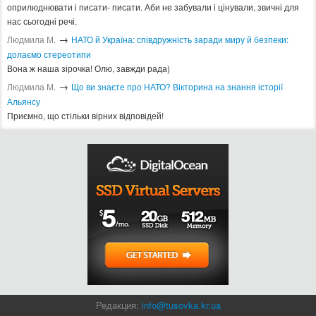
оприлюднювати і писати- писати. Аби не забували і цінували, звичні для
нас сьогодні речі.
→
Людмила М.
​НАТО й Україна: співдружність заради миру й безпеки:
долаємо стереотипи
Вона ж наша зірочка! Олю, завжди рада)
→
Людмила М.
Що ви знаєте про НАТО? Вікторина на знання історії
Альянсу ​
Приємно, що стільки вірних відповідей!
Редакция:
info@tusovka.kr.ua