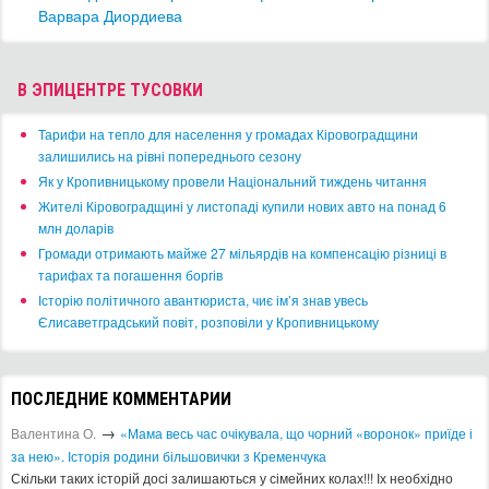
Варвара Диордиева
В ЭПИЦЕНТРЕ ТУСОВКИ
​Тарифи на тепло для населення у громадах Кіровоградщини
залишились на рівні попереднього сезону
​Як у Кропивницькому провели Національний тиждень читання
​Жителі Кіровоградщині у листопаді купили нових авто на понад 6
млн доларів
​Громади отримають майже 27 мільярдів на компенсацію різниці в
тарифах та погашення боргів
Історію політичного авантюриста, чиє ім’я знав увесь
Єлисаветградський повіт, розповіли у Кропивницькому
ПОСЛЕДНИЕ КОММЕНТАРИИ
→
Валентина О.
«Мама весь час очікувала, що чорний «воронок» приїде і
за нею». Історія родини більшовички з Кременчука
Скільки таких історій досі залишаються у сімейних колах!!! Іх необхідно