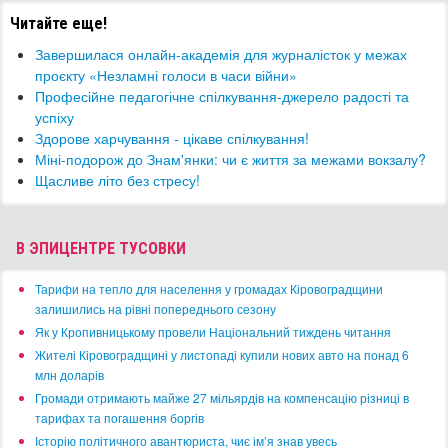
Читайте еще!
Завершилася онлайн-академія для журналісток у межах
проєкту «Незламні голоси в часи війни»
Професійне педагогічне спілкування-джерело радості та
успіху
Здорове харчування - цікаве спілкування!
​Міні-подорож до Знам'янки: чи є життя за межами вокзалу?
Щасливе літо без стресу!
В ЭПИЦЕНТРЕ ТУСОВКИ
​Тарифи на тепло для населення у громадах Кіровоградщини
залишились на рівні попереднього сезону
​Як у Кропивницькому провели Національний тиждень читання
​Жителі Кіровоградщині у листопаді купили нових авто на понад 6
млн доларів
​Громади отримають майже 27 мільярдів на компенсацію різниці в
тарифах та погашення боргів
Історію політичного авантюриста, чиє ім’я знав увесь