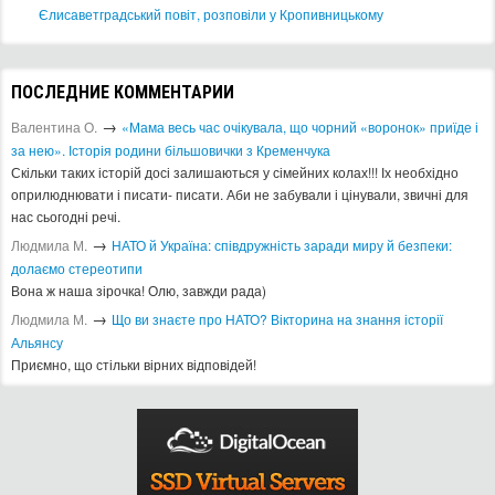
Єлисаветградський повіт, розповіли у Кропивницькому
ПОСЛЕДНИЕ КОММЕНТАРИИ
→
Валентина О.
«Мама весь час очікувала, що чорний «воронок» приїде і
за нею». Історія родини більшовички з Кременчука
Скільки таких історій досі залишаються у сімейних колах!!! Іх необхідно
оприлюднювати і писати- писати. Аби не забували і цінували, звичні для
нас сьогодні речі.
→
Людмила М.
​НАТО й Україна: співдружність заради миру й безпеки:
долаємо стереотипи
Вона ж наша зірочка! Олю, завжди рада)
→
Людмила М.
Що ви знаєте про НАТО? Вікторина на знання історії
Альянсу ​
Приємно, що стільки вірних відповідей!