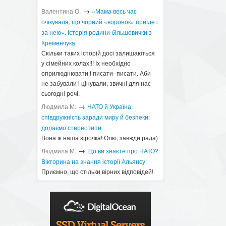
→
Валентина О.
«Мама весь час
очікувала, що чорний «воронок» приїде і
за нею». Історія родини більшовички з
Кременчука
Скільки таких історій досі залишаються
у сімейних колах!!! Іх необхідно
оприлюднювати і писати- писати. Аби
не забували і цінували, звичні для нас
сьогодні речі.
→
Людмила М.
​НАТО й Україна:
співдружність заради миру й безпеки:
долаємо стереотипи
Вона ж наша зірочка! Олю, завжди рада)
→
Людмила М.
Що ви знаєте про НАТО?
Вікторина на знання історії Альянсу ​
Приємно, що стільки вірних відповідей!