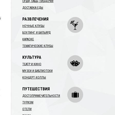
СУШИ, ПАБЫ, ПИЦЦЕРИИ
ДОСТАВКА ЕДЫ
і
РАЗВЛЕЧЕНИЯ
НОЧНЫЕ КЛУБЫ
БОУЛИНГ И БИЛЬЯРД
КАРАОКЕ
ТЕМАТИЧЕСКИЕ КЛУБЫ
КУЛЬТУРА
ТЕАТР И КИНО
МУЗЕИ И БИБЛИОТЕКИ
КОНЦЕРТ-ХОЛЛЫ
ПУТЕШЕСТВИЯ
ДОСТОПРИМЕЧАТЕЛЬНОСТИ
ТУРИЗМ
ОТЕЛИ