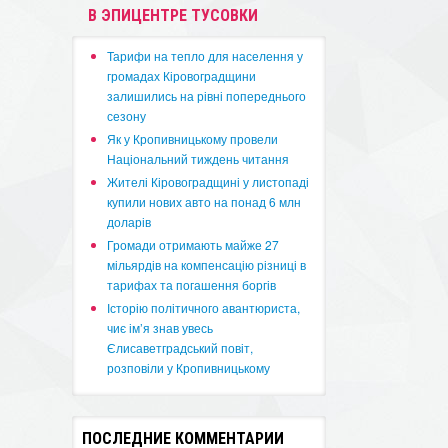
В ЭПИЦЕНТРЕ ТУСОВКИ
​Тарифи на тепло для населення у
громадах Кіровоградщини
залишились на рівні попереднього
сезону
​Як у Кропивницькому провели
Національний тиждень читання
​Жителі Кіровоградщині у листопаді
купили нових авто на понад 6 млн
доларів
​Громади отримають майже 27
мільярдів на компенсацію різниці в
тарифах та погашення боргів
Історію політичного авантюриста,
чиє ім’я знав увесь
Єлисаветградський повіт,
розповіли у Кропивницькому
ПОСЛЕДНИЕ КОММЕНТАРИИ