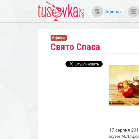
Афиша
Афиша
Свято Спаса
17 серпня 201
музеї М.Л.Кроп