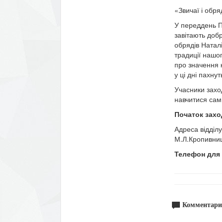
«Звичаї і обр
У переддень П
завітають добр
обрядів Натал
традиції нашо
про значення к
у ці дні пахну
Учасники заход
навчитися самі
Початок заход
Адреса відділ
М.Л.Кропивниц
Телефон для 
Комментари