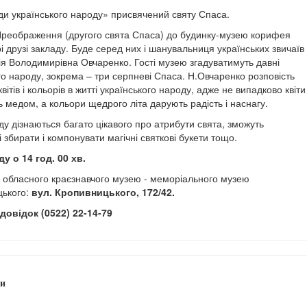
яди українського народу» присвячений святу Спаса.
реображення (другого свята Спаса) до будинку-музею корифея
і друзі закладу. Буде серед них і шанувальниця українських звичаїв 
ія Володимирівна Овчаренко. Гості музею згадуватимуть давні
го народу, зокрема – три серпневі Спаса. Н.Овчаренко розповість
вітів і кольорів в житті українського народу, адже не випадково квіти
ть медом, а кольори щедрого літа дарують радість і наснагу.
у дізнаються багато цікавого про атрибути свята, зможуть
 збирати і компонувати магічні святкові букети тощо.
у о 14 год. 00 хв.
у обласного краєзнавчого музею - меморіального музею
ького:
вул. Кропивницького, 172/42.
довідок (0522) 22-14-79
и