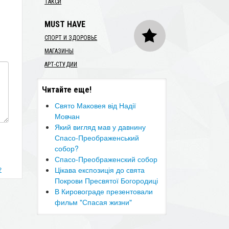
ТАКСИ
MUST HAVE
СПОРТ И ЗДОРОВЬЕ
МАГАЗИНЫ
АРТ-СТУДИИ
Читайте еще!
Свято Маковея від Надії
Мовчан
Який вигляд мав у давнину
Спасо-Преображенський
собор?
Спасо-Преображенский собор
Цікава експозиція до свята
?
Покрови Пресвятої Богородиці
В Кировограде презентовали
фильм "Спасая жизни"