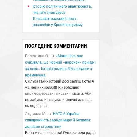
Історію політичного авантюриста,
чиє ім’я знав увесь
Єлисаветградський повіт,
розповіли у Кропивницькому
ПОСЛЕДНИЕ КОММЕНТАРИИ
→
Валентина О.
«Мама весь час
очікувала, що чорний «воронок» приїде і
за нею». Історія родини більшовички з
Кременчука
Скільки таких історій досі залишаються
у сімейних колах!!! Іх необхідно
оприлюднювати і писати- писати. Аби
не забували і цінували, звичні для нас
сьогодні речі.
→
Людмила М.
​НАТО й Україна:
співдружність заради миру й безпеки:
долаємо стереотипи
Вона ж наша зірочка! Олю, завжди рада)