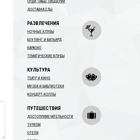
СУШИ, ПАБЫ, ПИЦЦЕРИИ
ДОСТАВКА ЕДЫ
РАЗВЛЕЧЕНИЯ
НОЧНЫЕ КЛУБЫ
БОУЛИНГ И БИЛЬЯРД
КАРАОКЕ
ТЕМАТИЧЕСКИЕ КЛУБЫ
КУЛЬТУРА
ТЕАТР И КИНО
МУЗЕИ И БИБЛИОТЕКИ
КОНЦЕРТ-ХОЛЛЫ
ПУТЕШЕСТВИЯ
ДОСТОПРИМЕЧАТЕЛЬНОСТИ
ТУРИЗМ
ОТЕЛИ