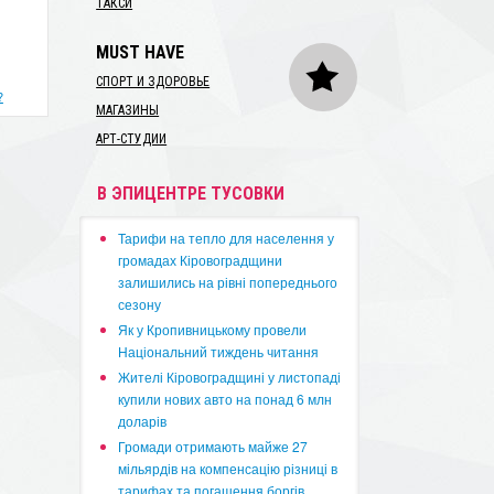
ТАКСИ
MUST HAVE
СПОРТ И ЗДОРОВЬЕ
?
МАГАЗИНЫ
АРТ-СТУДИИ
В ЭПИЦЕНТРЕ ТУСОВКИ
​Тарифи на тепло для населення у
громадах Кіровоградщини
залишились на рівні попереднього
сезону
​Як у Кропивницькому провели
Національний тиждень читання
​Жителі Кіровоградщині у листопаді
купили нових авто на понад 6 млн
доларів
​Громади отримають майже 27
мільярдів на компенсацію різниці в
тарифах та погашення боргів