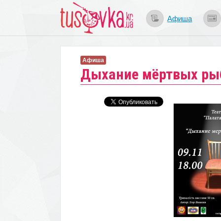
Афиша
Афиша
Дыхание мёртвых ры