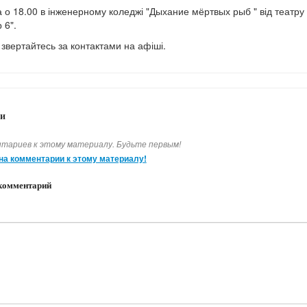
а о 18.00 в інженерному коледжі "Дыхание мёртвых рыб " від театру
 6".
 звертайтесь за контактами на афіші.
и
тариев к этому материалу. Будьте первым!
на комментарии к этому материалу!
комментарий