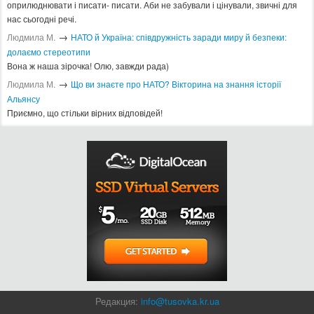
оприлюднювати і писати- писати. Аби не забували і цінували, звичні для
нас сьогодні речі.
→
Людмила М.
​НАТО й Україна: співдружність заради миру й безпеки:
долаємо стереотипи
Вона ж наша зірочка! Олю, завжди рада)
→
Людмила М.
Що ви знаєте про НАТО? Вікторина на знання історії
Альянсу ​
Приємно, що стільки вірних відповідей!
Редакция:
info@tusovka.kr.ua