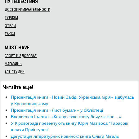
ПУТЕШЕСТВИЯ
ДОСТОПРИМЕЧАТЕЛЬНОСТИ
ТУРИЗМ
ОТЕЛИ
ТАКСИ
MUST HAVE
СПОРТ И ЗДОРОВЬЕ
МАГАЗИНЫ
АРТ-СТУДИИ
Читайте еще!
​Презентація книги «Новий Захід. Українська мрія» відбулась
у Кропивницькому
Презентація книги «Лист бумаги» у бібліотеці
Владислав Івченко: «Кожну свою книгу бачу як кіно…»
У Кіровограді презентують книгу Юрія Матівоса “Тарасові
шляхи Приінгулля”
Дегустація літературних новинок: книга Ольги Мігель