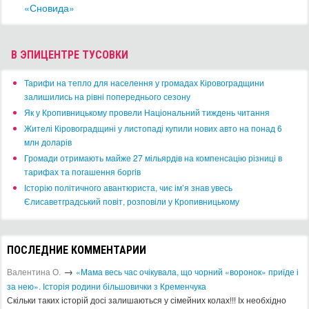
«Сновида»
В ЭПИЦЕНТРЕ ТУСОВКИ
​Тарифи на тепло для населення у громадах Кіровоградщини
залишились на рівні попереднього сезону
​Як у Кропивницькому провели Національний тиждень читання
​Жителі Кіровоградщині у листопаді купили нових авто на понад 6
млн доларів
​Громади отримають майже 27 мільярдів на компенсацію різниці в
тарифах та погашення боргів
Історію політичного авантюриста, чиє ім’я знав увесь
Єлисаветградський повіт, розповіли у Кропивницькому
ПОСЛЕДНИЕ КОММЕНТАРИИ
→
Валентина О.
«Мама весь час очікувала, що чорний «воронок» приїде і
за нею». Історія родини більшовички з Кременчука
Скільки таких історій досі залишаються у сімейних колах!!! Іх необхідно