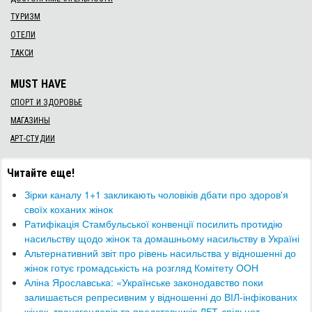
ТУРИЗМ
ОТЕЛИ
ТАКСИ
MUST HAVE
СПОРТ И ЗДОРОВЬЕ
МАГАЗИНЫ
АРТ-СТУДИИ
Читайте еще!
Зірки каналу 1+1 закликають чоловіків дбати про здоров'я
своїх коханих жінок
Ратифікація Стамбульської конвенції посилить протидію
насильству щодо жінок та домашньому насильству в Україні
Альтернативний звіт про рівень насильства у відношенні до
жінок готує громадськість на розгляд Комітету ООН
Аліна Ярославська: «Українське законодавство поки
залишається репресивним у відношенні до ВІЛ-інфікованих
жінок, трансгендерів та представників ЛБТ-спільнот