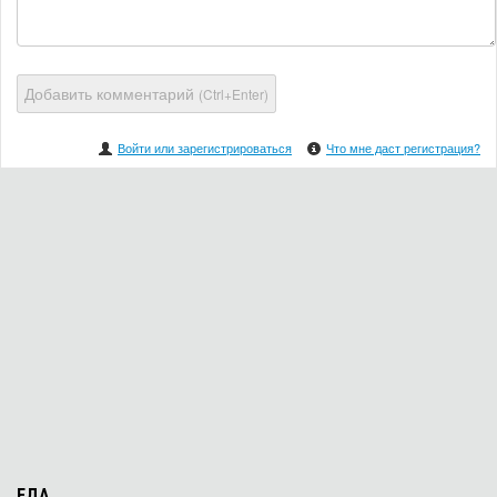
Добавить комментарий
(Ctrl+Enter)
Войти или зарегистрироваться
Что мне даст регистрация?
ЕДА