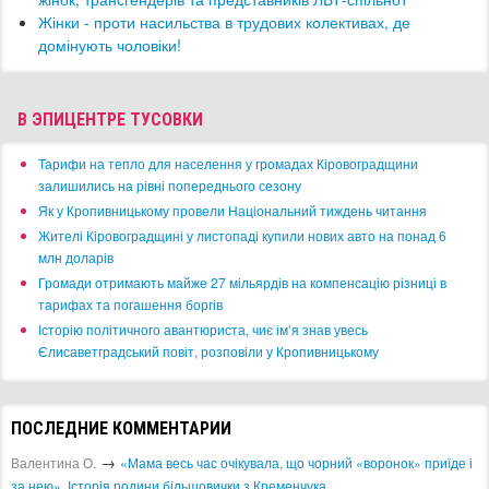
Жінки - проти насильства в трудових колективах, де
домінують чоловіки!
В ЭПИЦЕНТРЕ ТУСОВКИ
​Тарифи на тепло для населення у громадах Кіровоградщини
залишились на рівні попереднього сезону
​Як у Кропивницькому провели Національний тиждень читання
​Жителі Кіровоградщині у листопаді купили нових авто на понад 6
млн доларів
​Громади отримають майже 27 мільярдів на компенсацію різниці в
тарифах та погашення боргів
Історію політичного авантюриста, чиє ім’я знав увесь
Єлисаветградський повіт, розповіли у Кропивницькому
ПОСЛЕДНИЕ КОММЕНТАРИИ
→
Валентина О.
«Мама весь час очікувала, що чорний «воронок» приїде і
за нею». Історія родини більшовички з Кременчука