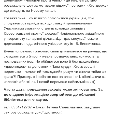
розважальне шоу за мотивами відомої програми «Хто зверху»,
що виходить на Новому каналі.
Розважальне шоу встигло полюбитися українцям, тож
сподіваємось прийдеться до смаку й кропивничанам.
Учасниками змагання стануть команда хлопців з
Кіровоградської льотної академії Національного авіаційного
університету та чарівні дівчата зЦентральноукраїнського
державного педагогічного університету ім. В. Винниченка.
Дуель чоловічого і жіночого світів ділитиметься на раунди, що
складаються з бліцопитувань, розважальних конкурсів та
несподіваних ігор. Не обійдеться воно й без традиційних
«дивоглядок» та допомоги «Пана судді». Хто ж врешті
переможе – чоловічий «холодний» розум чи жіноча «вбивча»
краса?! Приходьте і побачте все на власні очі, вболіваючи за
чоловіків або жінок. І нехай переможе найсильніший)))
Час та дата проведення заходів може змінюватись. За
докладною інформацією звертайтеся до обласної
бібліотеки для юнацтва.
тел. 0954712767 – Букач Тетяна Станіславівна, завідувач
сектору соціокультурної діяльності;