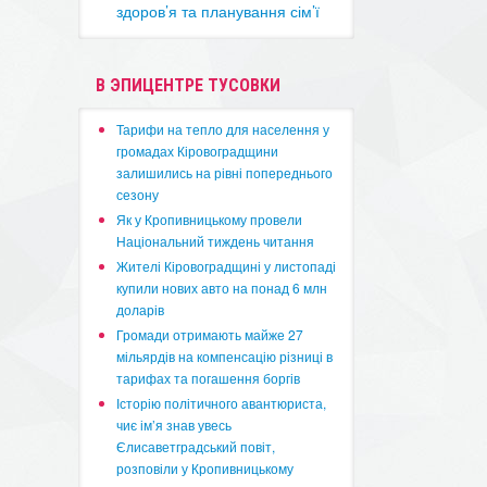
здоров’я та планування сім’ї
В ЭПИЦЕНТРЕ ТУСОВКИ
​Тарифи на тепло для населення у
громадах Кіровоградщини
залишились на рівні попереднього
сезону
​Як у Кропивницькому провели
Національний тиждень читання
​Жителі Кіровоградщині у листопаді
купили нових авто на понад 6 млн
доларів
​Громади отримають майже 27
мільярдів на компенсацію різниці в
тарифах та погашення боргів
Історію політичного авантюриста,
чиє ім’я знав увесь
Єлисаветградський повіт,
розповіли у Кропивницькому