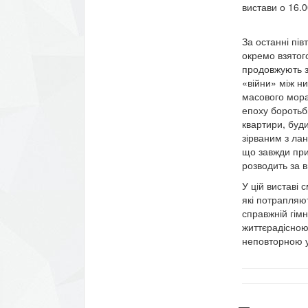
вистави о 16.0
За останні пів
окремо взятог
продовжують зі
«війни» між н
масового мора
епоху боротьб
квартири, буди
зірваним з лан
що завжди прин
розводить за в
У цій виставі 
які потрапляют
справжній гім
життєрадісно
неповторною у 