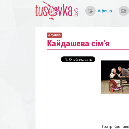
Афиша
Афиша
Кайдашева сім’я
Театр Кропивн