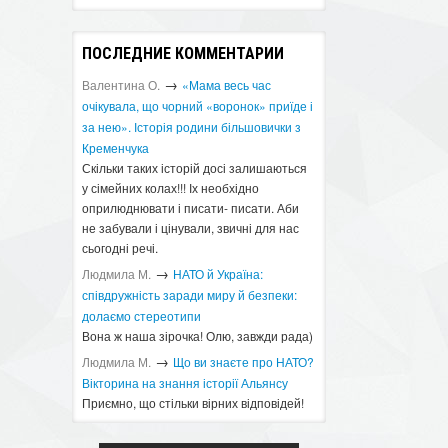
ПОСЛЕДНИЕ КОММЕНТАРИИ
→
Валентина О.
«Мама весь час
очікувала, що чорний «воронок» приїде і
за нею». Історія родини більшовички з
Кременчука
Скільки таких історій досі залишаються
у сімейних колах!!! Іх необхідно
оприлюднювати і писати- писати. Аби
не забували і цінували, звичні для нас
сьогодні речі.
→
Людмила М.
​НАТО й Україна:
співдружність заради миру й безпеки:
долаємо стереотипи
Вона ж наша зірочка! Олю, завжди рада)
→
Людмила М.
Що ви знаєте про НАТО?
Вікторина на знання історії Альянсу ​
Приємно, що стільки вірних відповідей!