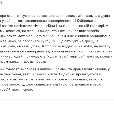
0.
тора століття суспільство зазнало величезних змін і зламів, а душа
о українця так і залишається «непорочною». І Кайдашихи
 своїми невістками сімейні війни і нині чи не в кожній квартирі. А
ими точаться, на жаль, з використанням найновіших засобів
льного та матеріального знищення, які й не снилися Кайдашам в
и за межу, за персональну грушу… і ділять уже не грушу, а
нки, дачі, кімнати, дітей. А то просто віддаючи на згубу, на поталу
цюгом нервам і найгіршим вадам людини у всі століття, у всі епохи,
ижує людей, примушують їх ділити свої території, маєтки, кімнати,
исокі паркани друзів і братів.
сміх лунає крізь сльози й навпаки. Комічні та драматичні ситуації, у
ь персонажі, взяті із самого життя.
Водночас прочитується й
н українському світові з його неповторною природою, веселою,
ю, поетичною душею людей, мелодійною, багатющою мовою,
своїй красі піснею.