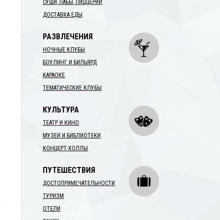
СУШИ, ПАБЫ, ПИЦЦЕРИИ
ДОСТАВКА ЕДЫ
РАЗВЛЕЧЕНИЯ
НОЧНЫЕ КЛУБЫ
БОУЛИНГ И БИЛЬЯРД
КАРАОКЕ
ТЕМАТИЧЕСКИЕ КЛУБЫ
КУЛЬТУРА
ТЕАТР И КИНО
МУЗЕИ И БИБЛИОТЕКИ
КОНЦЕРТ-ХОЛЛЫ
ПУТЕШЕСТВИЯ
ДОСТОПРИМЕЧАТЕЛЬНОСТИ
ТУРИЗМ
ОТЕЛИ