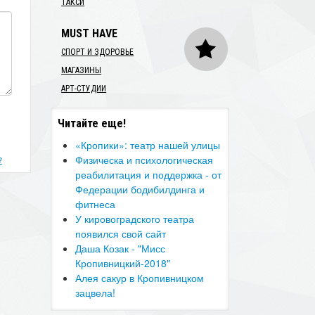
ТАКСИ
MUST HAVE
СПОРТ И ЗДОРОВЬЕ
МАГАЗИНЫ
АРТ-СТУДИИ
Читайте еще!
​«Кропики»: театр нашей улицы
Физическа и психологическая
?
реабилитация и поддержка - от
Федерации бодибилдинга и
фитнеса
У кировоградского театра
появился свой сайт
Даша Козак - "Мисс
Кропивницкий-2018"
​Алея сакур в Кропивницком
зацвела!