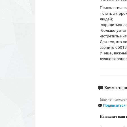
Психологическ
- стать актер
людей;
-зарядиться л
-больше узнат
-встретить ин
Для тех, кто 
звоните 05013
И еще, важный
лучше заранее
Комментари
Еще нет коммен
Подписаться 
Напишите ваш 