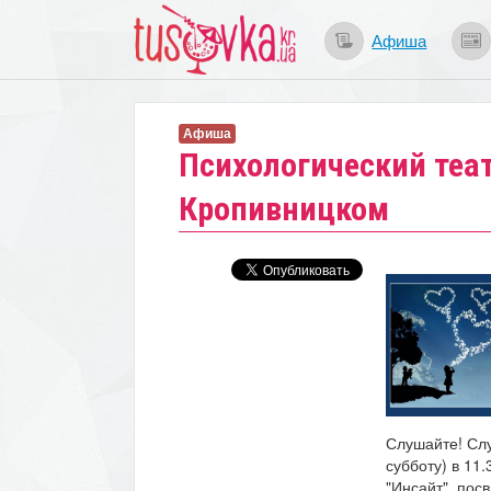
Афиша
Афиша
Психологический теат
Кропивницком
Слушайте! Слу
субботу) в 11
"Инсайт", пос