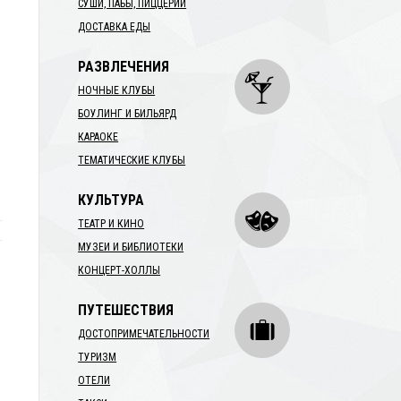
СУШИ, ПАБЫ, ПИЦЦЕРИИ
ДОСТАВКА ЕДЫ
РАЗВЛЕЧЕНИЯ
НОЧНЫЕ КЛУБЫ
БОУЛИНГ И БИЛЬЯРД
и
КАРАОКЕ
ТЕМАТИЧЕСКИЕ КЛУБЫ
КУЛЬТУРА
ТЕАТР И КИНО
МУЗЕИ И БИБЛИОТЕКИ
КОНЦЕРТ-ХОЛЛЫ
ПУТЕШЕСТВИЯ
ДОСТОПРИМЕЧАТЕЛЬНОСТИ
ТУРИЗМ
ОТЕЛИ