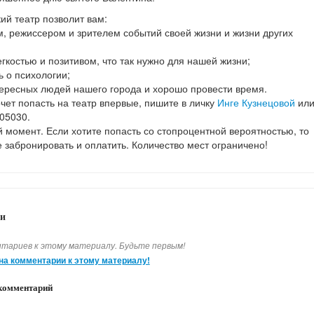
ий театр позволит вам:
ом, режиссером и зрителем событий своей жизни и жизни других
егкостью и позитивом, что так нужно для нашей жизни;
ь о психологии;
тересных людей нашего города и хорошо провести время.
хочет попасть на театр впервые, пишите в личку
Инге Кузнецовой
ил
05030.
 момент. Если хотите попасть со стопроцентной вероятностью, то
 забронировать и оплатить. Количество мест ограничено!
и
тариев к этому материалу. Будьте первым!
на комментарии к этому материалу!
комментарий