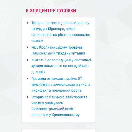
В ЭПИЦЕНТРЕ ТУСОВКИ
​Тарифи на тепло для населення у
громадах Кіровоградщини
залишились на рівні попереднього
сезону
​Як у Кропивницькому провели
Національний тиждень читання
​Жителі Кіровоградщині у листопаді
купили нових авто на понад 6 млн
доларів
​Громади отримають майже 27
мільярдів на компенсацію різниці в
тарифах та погашення боргів
Історію політичного авантюриста,
чиє ім’я знав увесь
Єлисаветградський повіт,
розповіли у Кропивницькому