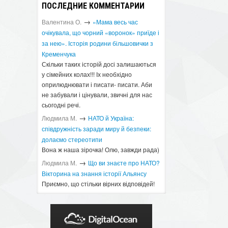
ПОСЛЕДНИЕ КОММЕНТАРИИ
→
Валентина О.
«Мама весь час
очікувала, що чорний «воронок» приїде і
за нею». Історія родини більшовички з
Кременчука
Скільки таких історій досі залишаються
у сімейних колах!!! Іх необхідно
оприлюднювати і писати- писати. Аби
не забували і цінували, звичні для нас
сьогодні речі.
→
Людмила М.
​НАТО й Україна:
співдружність заради миру й безпеки:
долаємо стереотипи
Вона ж наша зірочка! Олю, завжди рада)
→
Людмила М.
Що ви знаєте про НАТО?
Вікторина на знання історії Альянсу ​
Приємно, що стільки вірних відповідей!