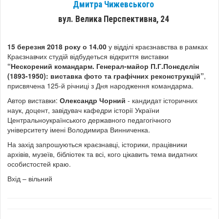
Дмитра Чижевського
вул. Велика Перспективна, 24
15 березня 2018 року о 14.00
у відділі краєзнавства в рамках
Краєзнавчих студій відбудеться відкриття виставки
“Нескорений командарм. Генерал-майор П.Г.Понєдєлін
(1893-1950): виставка фото та графічних реконструкцій”
,
присвячена 125-й річниці з Дня народження командарма.
Автор виставки:
Олександр Чорний
- кандидат історичних
наук, доцент, завідувач кафедри історії України
Центральноукраїнського державного педагогічного
університету імені Володимира Винниченка.
На захід запрошуються краєзнавці, історики, працівники
архівів, музеїв, бібліотек та всі, кого цікавить тема видатних
особистостей краю.
Вхід – вільний