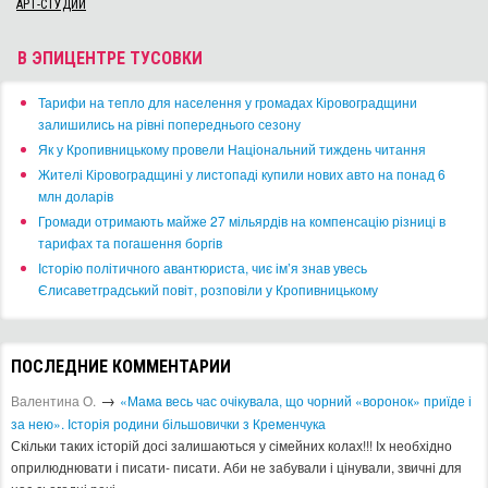
АРТ-СТУДИИ
В ЭПИЦЕНТРЕ ТУСОВКИ
​Тарифи на тепло для населення у громадах Кіровоградщини
залишились на рівні попереднього сезону
​Як у Кропивницькому провели Національний тиждень читання
​Жителі Кіровоградщині у листопаді купили нових авто на понад 6
млн доларів
​Громади отримають майже 27 мільярдів на компенсацію різниці в
тарифах та погашення боргів
Історію політичного авантюриста, чиє ім’я знав увесь
Єлисаветградський повіт, розповіли у Кропивницькому
ПОСЛЕДНИЕ КОММЕНТАРИИ
→
Валентина О.
«Мама весь час очікувала, що чорний «воронок» приїде і
за нею». Історія родини більшовички з Кременчука
Скільки таких історій досі залишаються у сімейних колах!!! Іх необхідно
оприлюднювати і писати- писати. Аби не забували і цінували, звичні для