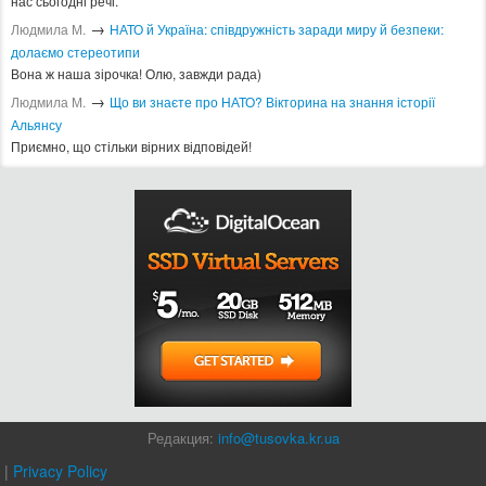
нас сьогодні речі.
→
Людмила М.
​НАТО й Україна: співдружність заради миру й безпеки:
долаємо стереотипи
Вона ж наша зірочка! Олю, завжди рада)
→
Людмила М.
Що ви знаєте про НАТО? Вікторина на знання історії
Альянсу ​
Приємно, що стільки вірних відповідей!
Редакция:
info@tusovka.kr.ua
|
Privacy Policy