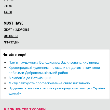
ОТЕЛИ
ТАКСИ
MUST HAVE
СПОРТ И ЗДОРОВЬЕ
МАГАЗИНЫ
АРТ-СТУДИИ
Читайте еще!
Пам’яті художника Володимира Васильовича Кир’янова
Кіровоградські художники показали глядачам, яким вони
побачили Добровеличківський район
З любов’ю до Батьківщини
Митці святкують професіональне свято виставкою
Відкрилася виставка творів кіровоградських митців «Україна
єдина!»
В ЭПИЦЕНТРЕ ТУСОВКИ