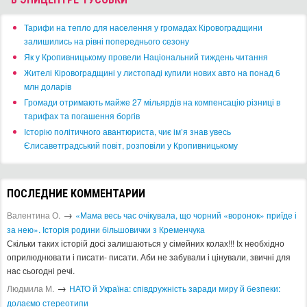
​Тарифи на тепло для населення у громадах Кіровоградщини
залишились на рівні попереднього сезону
​Як у Кропивницькому провели Національний тиждень читання
​Жителі Кіровоградщині у листопаді купили нових авто на понад 6
млн доларів
​Громади отримають майже 27 мільярдів на компенсацію різниці в
тарифах та погашення боргів
Історію політичного авантюриста, чиє ім’я знав увесь
Єлисаветградський повіт, розповіли у Кропивницькому
ПОСЛЕДНИЕ КОММЕНТАРИИ
→
Валентина О.
«Мама весь час очікувала, що чорний «воронок» приїде і
за нею». Історія родини більшовички з Кременчука
Скільки таких історій досі залишаються у сімейних колах!!! Іх необхідно
оприлюднювати і писати- писати. Аби не забували і цінували, звичні для
нас сьогодні речі.
→
Людмила М.
​НАТО й Україна: співдружність заради миру й безпеки:
долаємо стереотипи