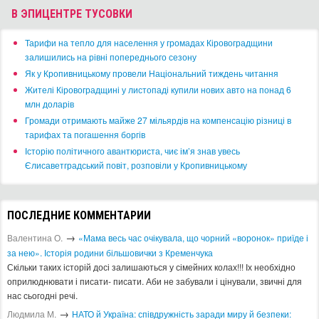
В ЭПИЦЕНТРЕ ТУСОВКИ
​Тарифи на тепло для населення у громадах Кіровоградщини
залишились на рівні попереднього сезону
​Як у Кропивницькому провели Національний тиждень читання
​Жителі Кіровоградщині у листопаді купили нових авто на понад 6
млн доларів
​Громади отримають майже 27 мільярдів на компенсацію різниці в
тарифах та погашення боргів
Історію політичного авантюриста, чиє ім’я знав увесь
Єлисаветградський повіт, розповіли у Кропивницькому
ПОСЛЕДНИЕ КОММЕНТАРИИ
→
Валентина О.
«Мама весь час очікувала, що чорний «воронок» приїде і
за нею». Історія родини більшовички з Кременчука
Скільки таких історій досі залишаються у сімейних колах!!! Іх необхідно
оприлюднювати і писати- писати. Аби не забували і цінували, звичні для
нас сьогодні речі.
→
Людмила М.
​НАТО й Україна: співдружність заради миру й безпеки: