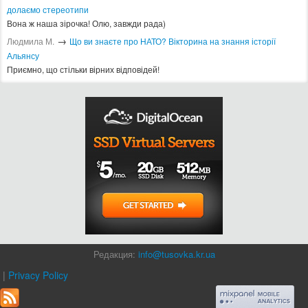
долаємо стереотипи
Вона ж наша зірочка! Олю, завжди рада)
→
Людмила М.
Що ви знаєте про НАТО? Вікторина на знання історії
Альянсу ​
Приємно, що стільки вірних відповідей!
Редакция:
info@tusovka.kr.ua
|
Privacy Policy