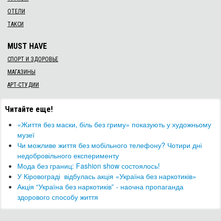
ОТЕЛИ
ТАКСИ
MUST HAVE
СПОРТ И ЗДОРОВЬЕ
МАГАЗИНЫ
АРТ-СТУДИИ
Читайте еще!
«Життя без маски, біль без гриму» показують у художньому
музеї
Чи можливе життя без мобільного телефону? Чотири дні
недобровільного експерименту
Мода без границ: Fashion show состоялось!
У ​Кіровограді ​ відбулась акція «Україна без наркотиків»
Акція “Україна без наркотиків” - наочна пропаганда
здорового способу життя