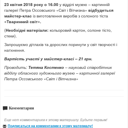
23 квітня 2018 року о 16.00
у відділі музею – картинній
галереї Петра Оссовського «Світ і Вітчизна»
відбудеться
майстер-клас
із виготовлення виробів з солоного тіста
«Тваринний світ».
(
Необхідні матеріали:
кольоровий картон, солоне тісто,
стеки).
Запрошуємо дітлахів та дорослих поринути у світ творчості і
натхнення.
Вартість участі у майстер-класі – 21 грн.
Проводить:
Тетяна
Костенко
– науковий
співробітник
відділу обласного художнього музею – картинної галереї
Петра Оссовського «Світ і Вітчизна»
Комментарии
Еще нет комментариев к этому материалу. Будьте первым!
Подписаться на комментарии к этому материалу!