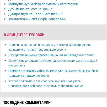
Майбутні журналісти побували у світі тварин
Діти змінюють світ на краще!
Дмитро Шульга - про "Світ тварин"
Фантастичний світ Софії Поворозник
В ЭПИЦЕНТРЕ ТУСОВКИ
​Тарифи на тепло для населення у громадах Кіровоградщини
залишились на рівні попереднього сезону
​Як у Кропивницькому провели Національний тиждень читання
​Жителі Кіровоградщині у листопаді купили нових авто на понад 6
млн доларів
​Громади отримають майже 27 мільярдів на компенсацію різниці в
тарифах та погашення боргів
Історію політичного авантюриста, чиє ім’я знав увесь
Єлисаветградський повіт, розповіли у Кропивницькому
ПОСЛЕДНИЕ КОММЕНТАРИИ