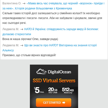
→
Валентина О.
«Мама весь час очікувала, що чорний «воронок» приїде і
за нею». Історія родини більшовички з Кременчука
Скільки таких історій досі залишаються у сімейних колах!!! Іх необхідно
оприлюднювати і писати- писати. Аби не забували і цінували, звичні для
нас сьогодні речі.
→
Людмила М.
​НАТО й Україна: співдружність заради миру й безпеки:
долаємо стереотипи
Вона ж наша зірочка! Олю, завжди рада)
→
Людмила М.
Що ви знаєте про НАТО? Вікторина на знання історії
Альянсу ​
Приємно, що стільки вірних відповідей!