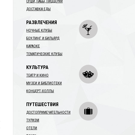
СУШИ, ПАБЫ, ПИЦЦЕРИИ
ДОСТАВКА ЕДЫ
РАЗВЛЕЧЕНИЯ
НОЧНЫЕ КЛУБЫ
БОУЛИНГ И БИЛЬЯРД
КАРАОКЕ
ТЕМАТИЧЕСКИЕ КЛУБЫ
КУЛЬТУРА
ТЕАТР И КИНО
МУЗЕИ И БИБЛИОТЕКИ
КОНЦЕРТ-ХОЛЛЫ
ПУТЕШЕСТВИЯ
ДОСТОПРИМЕЧАТЕЛЬНОСТИ
ТУРИЗМ
ОТЕЛИ