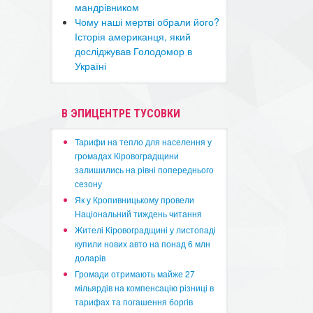
мандрівником
Чому наші мертві обрали його?
Історія американця, який
досліджував Голодомор в
Україні
В ЭПИЦЕНТРЕ ТУСОВКИ
​Тарифи на тепло для населення у
громадах Кіровоградщини
залишились на рівні попереднього
сезону
​Як у Кропивницькому провели
Національний тиждень читання
​Жителі Кіровоградщині у листопаді
купили нових авто на понад 6 млн
доларів
​Громади отримають майже 27
мільярдів на компенсацію різниці в
тарифах та погашення боргів