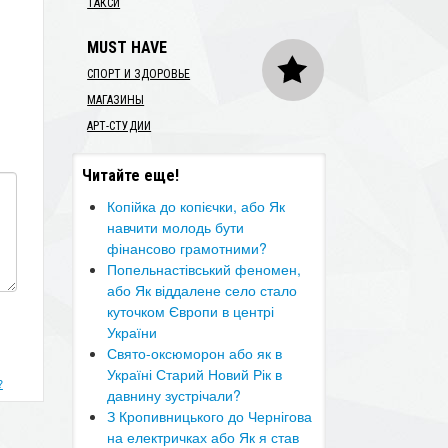
ТАКСИ
MUST HAVE
СПОРТ И ЗДОРОВЬЕ
МАГАЗИНЫ
АРТ-СТУДИИ
Читайте еще!
​Копійка до копієчки, або Як
навчити молодь бути
фінансово грамотними?
​Попельнастівський феномен,
або Як віддалене село стало
куточком Європи в центрі
України
​Свято-оксюморон або як в
Україні Старий Новий Рік в
?
давнину зустрічали?
​З Кропивницького до Чернігова
на електричках або Як я став