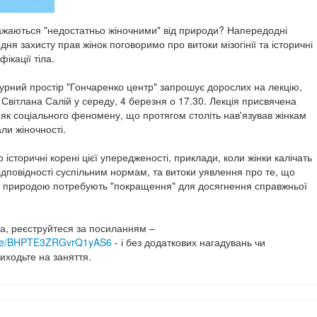
ажаються "недостатньо жіночними" від природи? Напередодні
ня захисту прав жінок поговоримо про витоки мізогінії та історичні
ікації тіла.
турний простір "Гончаренко центр" запрошує дорослих на лекцію,
Світлана Салій у середу, 4 березня о 17.30. Лекція присвячена
нії як соціального феномену, що протягом століть нав'язував жінкам
ли жіночності.
історичні корені цієї упередженості, приклади, коли жінки калічать
відповідності суспільним нормам, та витоки уявлення про те, що
ю природою потребують "покращення" для досягнення справжньої
ка, реєструйтеся за посиланням –
.gle/BHPTE3ZRGvrQ1yAS6
- і без додаткових нагадувань чи
иходьте на заняття.