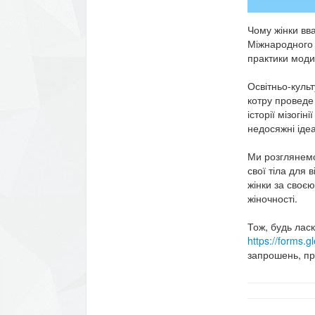
Чому жінки вв
Міжнародного д
практики модиф
Освітньо-куль
котру проведе 
історії мізогі
недосяжні ідеа
Ми розглянемо 
свої тіла для 
жінки за своє
жіночності.
Тож, будь лас
https://forms
запрошень, пр