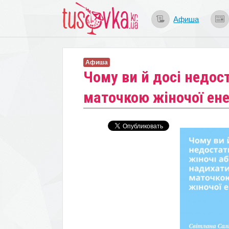
Афиша
Афиша
​Чому ви й досі недос
маточкою жіночої ене