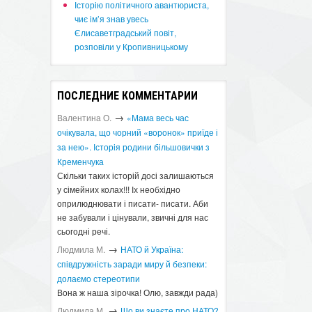
Історію політичного авантюриста,
чиє ім’я знав увесь
Єлисаветградський повіт,
розповіли у Кропивницькому
ПОСЛЕДНИЕ КОММЕНТАРИИ
→
Валентина О.
«Мама весь час
очікувала, що чорний «воронок» приїде і
за нею». Історія родини більшовички з
Кременчука
Скільки таких історій досі залишаються
у сімейних колах!!! Іх необхідно
оприлюднювати і писати- писати. Аби
не забували і цінували, звичні для нас
сьогодні речі.
→
Людмила М.
​НАТО й Україна:
співдружність заради миру й безпеки:
долаємо стереотипи
Вона ж наша зірочка! Олю, завжди рада)
→
Людмила М.
Що ви знаєте про НАТО?