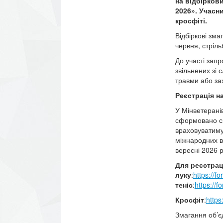
на відбірков
2026». Учасни
кросфіті.
Відбіркові зма
червня, стріль
До участі запр
звільнених зі 
травми або за
Реєстрація н
У Мінветерані
сформовано ск
враховуватиму
міжнародних в
вересні 2026 р
Для реєстрац
луку
:
https://
теніс
:
https://
Кросфіт
:
https
Змагання об’єд