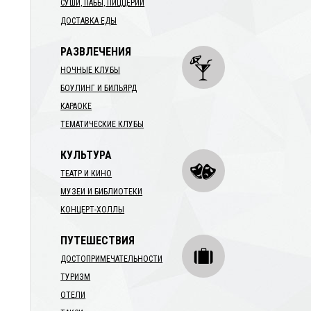
СУШИ, ПАБЫ, ПИЦЦЕРИИ
ДОСТАВКА ЕДЫ
РАЗВЛЕЧЕНИЯ
НОЧНЫЕ КЛУБЫ
БОУЛИНГ И БИЛЬЯРД
КАРАОКЕ
ТЕМАТИЧЕСКИЕ КЛУБЫ
КУЛЬТУРА
ТЕАТР И КИНО
МУЗЕИ И БИБЛИОТЕКИ
КОНЦЕРТ-ХОЛЛЫ
ПУТЕШЕСТВИЯ
ДОСТОПРИМЕЧАТЕЛЬНОСТИ
ТУРИЗМ
ОТЕЛИ