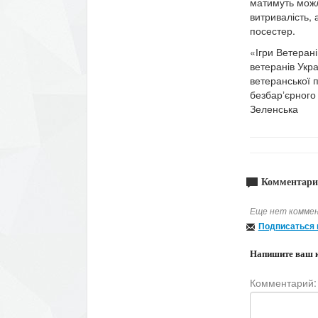
матимуть можл
витривалість, 
посестер.
«Ігри Ветерані
ветеранів Укра
ветеранської п
безбарʼєрного 
Зеленська
Комментари
Еще нет коммен
Подписаться 
Напишите ваш 
Комментарий: