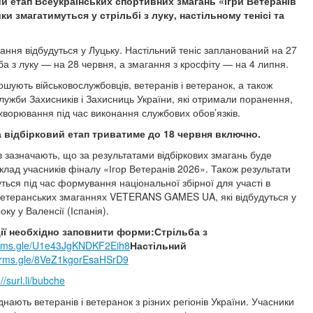
ий етап Всеукраїнських спортивних змагань «Ігри Ветеранів
ки змагатимуться у стрільбі з луку, настільному тенісі та
гання відбудуться у Луцьку. Настільний теніс запланований на 27
ба з луку — на 28 червня, а змагання з кросфіту — на 4 липня.
ошують військовослужбовців, ветеранів і ветеранок, а також
служби Захисників і Захисниць України, які отримали поранення,
хворювання під час виконання службових обов’язків.
а відбірковий етап триватиме до 18 червня включно.
в зазначають, що за результатами відбіркових змагань буде
лад учасників фіналу «Ігор Ветеранів 2026». Також результати
ться під час формування національної збірної для участі в
етеранських змаганнях VETERANS GAMES UA, які відбудуться у
оку у Валенсії (Іспанія).
ії необхідно заповнити форми:
Стрільба з
forms.gle/U1e43JgKNDKF2Eih8
Настільний
forms.gle/8VeZ1kgorEsaHSrD9
://surl.li/bubche
нають ветеранів і ветеранок з різних регіонів України. Учасники