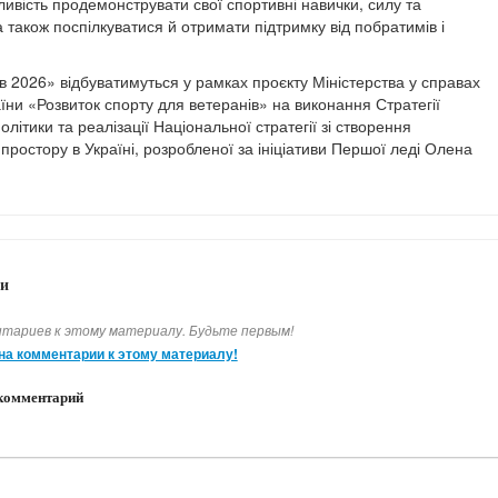
ивість продемонструвати свої спортивні навички, силу та
а також поспілкуватися й отримати підтримку від побратимів і
в 2026» відбуватимуться у рамках проєкту Міністерства у справах
їни «Розвиток спорту для ветеранів» на виконання Стратегії
олітики та реалізації Національної стратегії зі створення
простору в Україні, розробленої за ініціативи Першої леді Олена
и
тариев к этому материалу. Будьте первым!
на комментарии к этому материалу!
комментарий