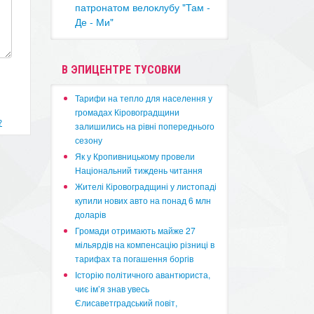
патронатом велоклубу "Там -
Де - Ми"
В ЭПИЦЕНТРЕ ТУСОВКИ
​Тарифи на тепло для населення у
громадах Кіровоградщини
?
залишились на рівні попереднього
сезону
​Як у Кропивницькому провели
Національний тиждень читання
​Жителі Кіровоградщині у листопаді
купили нових авто на понад 6 млн
доларів
​Громади отримають майже 27
мільярдів на компенсацію різниці в
тарифах та погашення боргів
Історію політичного авантюриста,
чиє ім’я знав увесь
Єлисаветградський повіт,