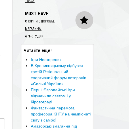
ТАКСИ
MUST HAVE
СПОРТ И ЗДОРОВЬЕ
МАГАЗИНЫ
АРТ-СТУДИИ
Читайте еще!
Ігри Нескорених
В Кропивницькому відбувся
третій Регіональний
спортивний форум ветеранів
«Сильні України»
Перші Європейські Ігри
відзначили святом і у
Кіровограді
Фантастична перемога
професора КНТУ на чемпіонаті
світу з самбо!
Аматорські змагання під