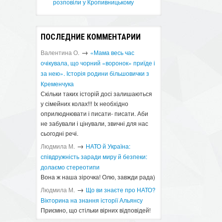
розповіли у Кропивницькому
ПОСЛЕДНИЕ КОММЕНТАРИИ
→
Валентина О.
«Мама весь час
очікувала, що чорний «воронок» приїде і
за нею». Історія родини більшовички з
Кременчука
Скільки таких історій досі залишаються
у сімейних колах!!! Іх необхідно
оприлюднювати і писати- писати. Аби
не забували і цінували, звичні для нас
сьогодні речі.
→
Людмила М.
​НАТО й Україна:
співдружність заради миру й безпеки:
долаємо стереотипи
Вона ж наша зірочка! Олю, завжди рада)
→
Людмила М.
Що ви знаєте про НАТО?
Вікторина на знання історії Альянсу ​
Приємно, що стільки вірних відповідей!