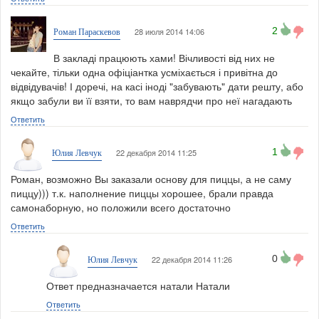
2
28 июля 2014 14:06
Роман Параскевов
В закладі працюють хами! Вічливості від них не
чекайте, тільки одна офіціантка усміхається і привітна до
відвідувачів! І доречі, на касі іноді "забувають" дати решту, або
якщо забули ви її взяти, то вам наврядчи про неї нагадають
Ответить
1
22 декабря 2014 11:25
Юлия Левчук
Роман, возможно Вы заказали основу для пиццы, а не саму
пиццу))) т.к. наполнение пиццы хорошее, брали правда
самонаборную, но положили всего достаточно
Ответить
0
22 декабря 2014 11:26
Юлия Левчук
Ответ предназначается натали Натали
Ответить