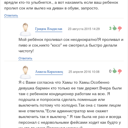
врядли кто-то улыбнется., а вот нахамить если ваш ребенок
пролил сок или вылез на диван в обуви, запросто.
Ответить
3
23 августа 2015 14:29
Грицюк Владислав
Мой ребёнок проливал сок неоднократно!Я проливал и
пиво и сок,никто "косо" не смотрел,а быстро делали
чистоту!
Ответить
0
25 апреля 2016 10:08
Анжела Кириловец
Я с Вами согласна что Хамы то Хамы.Особенно
девушка бармен кто только ее там держит.Вчера были
там с ребенком кондиционер работам на всю. Я
подошла и попросила сделать поменьше или
выключить потому что холодно.Так она с таким лицом
мне ответила."Если администратор мне скажет
выключить так я выключу." Я там была не раз и всегда
персонал с недовольными фейсами ходит как будто у
их кто то умер.Персонал ужасный.