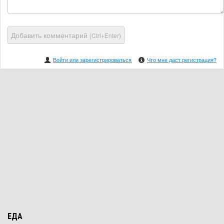
Добавить комментарий
(Ctrl+Enter)
Войти или зарегистрироваться
Что мне даст регистрация?
ЕДА