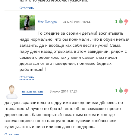
Ответить
1
24 май 2016 16:44
Vne Dostypa
То следите за своими детьми! воспитывать
надо нормально, что бы понимали , что в обуви нельзя
залазить, да и вообще как себя вести нужно! Сама
пару дней назад отдыхала в этом завидении, рядом с
семьей с ребенком, так у меня самой глаз начал
дергаться от его поведения, понимаю бедных
работников!!!
Ответить
1
8 июня 2014 17:24
натали натали
да здесь сравнительно с другими заведениями дёшево.. но
-пица жесть! лучше не брать!! есть её не возможно-просто
деревянная.. блин покрытый томатным соком и кое-где
встечающиеся тонко наструганные кусочки колбасы или
курицы.. хоть и пиво или сок дают в подарок..
Ответить