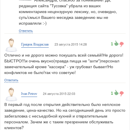
редакция сайта "Тусовка" убрала из ваших
комментариев нецензурную лексику, но, очевидно,
суть/смысл Вашего меседжа заведению мы не
исправляли :-)
Ответить
1
23 августа 2015 14:28
Грицюк Владислав
Отлично и не дорого можно покушать всей семьёй!Не дорого!
БЫСТРО!!!и очень вкусно(правда пицца не "ахти")персонал
замечательный кроме "кассира" - уж грубоват бывает!Но
конфликтов не было!так что советую!
Ответить
1
24 августа 2015 22:03
Ivan Petrov
В первый год после открытия действительно было неплохое
заведение, цена-качество. Но на сегодняшний день это просто
забегаловка с несъедобной кухней и отвратительным
персоналом. Зачем же с таким презрением обслуживать
клиентов?