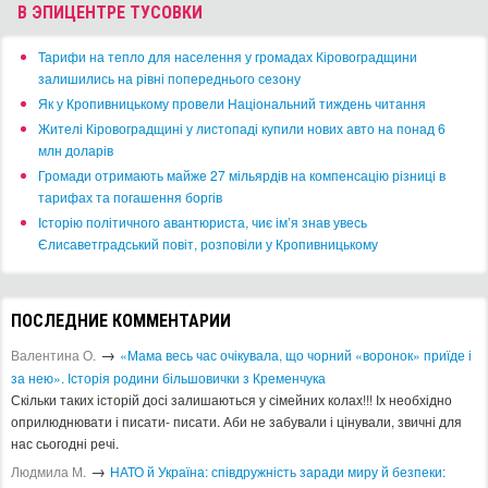
В ЭПИЦЕНТРЕ ТУСОВКИ
​Тарифи на тепло для населення у громадах Кіровоградщини
залишились на рівні попереднього сезону
​Як у Кропивницькому провели Національний тиждень читання
​Жителі Кіровоградщині у листопаді купили нових авто на понад 6
млн доларів
​Громади отримають майже 27 мільярдів на компенсацію різниці в
тарифах та погашення боргів
Історію політичного авантюриста, чиє ім’я знав увесь
Єлисаветградський повіт, розповіли у Кропивницькому
ПОСЛЕДНИЕ КОММЕНТАРИИ
→
Валентина О.
«Мама весь час очікувала, що чорний «воронок» приїде і
за нею». Історія родини більшовички з Кременчука
Скільки таких історій досі залишаються у сімейних колах!!! Іх необхідно
оприлюднювати і писати- писати. Аби не забували і цінували, звичні для
нас сьогодні речі.
→
Людмила М.
​НАТО й Україна: співдружність заради миру й безпеки: