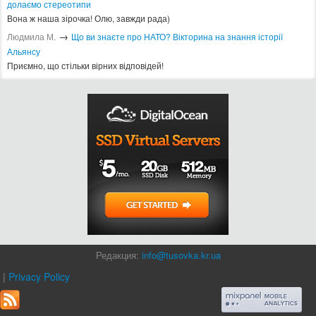
долаємо стереотипи
Вона ж наша зірочка! Олю, завжди рада)
→
Людмила М.
Що ви знаєте про НАТО? Вікторина на знання історії
Альянсу ​
Приємно, що стільки вірних відповідей!
Редакция:
info@tusovka.kr.ua
|
Privacy Policy