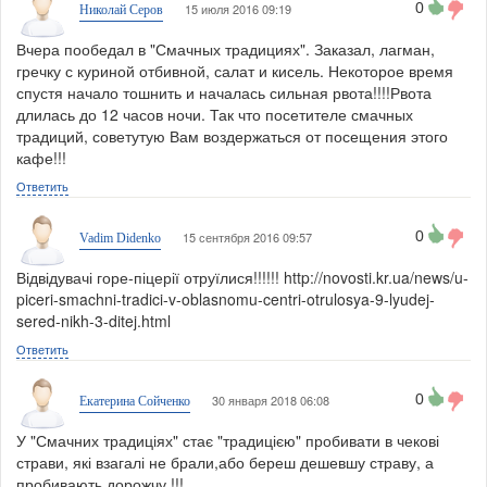
0
15 июля 2016 09:19
Николай Серов
Вчера пообедал в "Смачных традициях". Заказал, лагман,
гречку с куриной отбивной, салат и кисель. Некоторое время
спустя начало тошнить и началась сильная рвота!!!!Рвота
длилась до 12 часов ночи. Так что посетителе смачных
традиций, советутую Вам воздержаться от посещения этого
кафе!!!
Ответить
0
15 сентября 2016 09:57
Vadim Didenko
Відвідувачі горе-піцерії отруїлися!!!!!! http://novosti.kr.ua/news/u-
piceri-smachni-tradici-v-oblasnomu-centri-otrulosya-9-lyudej-
sered-nikh-3-ditej.html
Ответить
0
30 января 2018 06:08
Екатерина Сойченко
У "Смачних традиціях" стає "традицією" пробивати в чекові
страви, які взагалі не брали,або береш дешевшу страву, а
пробивають дорожчу !!!