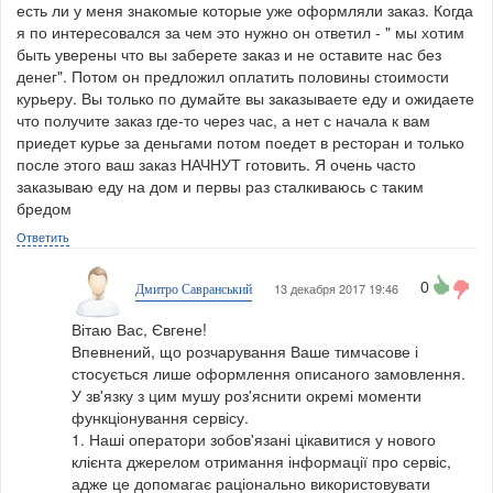
есть ли у меня знакомые которые уже оформляли заказ. Когда
я по интересовался за чем это нужно он ответил - " мы хотим
быть уверены что вы заберете заказ и не оставите нас без
денег". Потом он предложил оплатить половины стоимости
курьеру. Вы только по думайте вы заказываете еду и ожидаете
что получите заказ где-то через час, а нет с начала к вам
приедет курье за деньгами потом поедет в ресторан и только
после этого ваш заказ НАЧНУТ готовить. Я очень часто
заказываю еду на дом и первы раз сталкиваюсь с таким
бредом
Ответить
0
13 декабря 2017 19:46
Дмитро Савранський
Вітаю Вас, Євгене!
Впевнений, що розчарування Ваше тимчасове і
стосується лише оформлення описаного замовлення.
У зв'язку з цим мушу роз'яснити окремі моменти
функціонування сервісу.
1. Наші оператори зобов'язані цікавитися у нового
клієнта джерелом отримання інформації про сервіс,
адже це допомагає раціонально використовувати