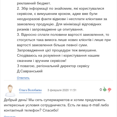
рекламний бюджет.
2. Збір інформації по знайомим, які користувалися
сервісом, є вимушеним кроком, адже вже були
неодноразові факти відмови і несплати клієнтами за
замовлену продукцію. Для мінімізації відповідних
ризиків і запроваджене це опитування.
3. Відносно сплати половини вартості замовлення, то
стосується така вимога лише нових клієнтів і лише при
вартості замовлення більше певної суми.
Запровадження цієї процедури теж вимушене.
Сподіваюсь на розуміння і користування нашим
смачним і зручним сервісом!
З повагою, регіональний директор сервісу
Д.Савранський
Ответить
0
3 февраля 2020 11:51
Ольга Волобаева
Добрый день! Мы сеть супермаркетов и хотим предложить
интересные условия сотрудничеста. Есть ли ваш e-mail либо
контактный телефон? Спасибо!
Ответить