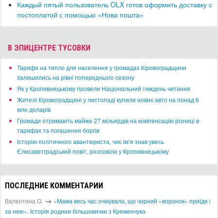
Каждый пятый пользователь OLX готов оформить доставку с
постоплатой с помощью «Нова пошта»
В ЭПИЦЕНТРЕ ТУСОВКИ
​Тарифи на тепло для населення у громадах Кіровоградщини
залишились на рівні попереднього сезону
​Як у Кропивницькому провели Національний тиждень читання
​Жителі Кіровоградщині у листопаді купили нових авто на понад 6
млн доларів
​Громади отримають майже 27 мільярдів на компенсацію різниці в
тарифах та погашення боргів
Історію політичного авантюриста, чиє ім’я знав увесь
Єлисаветградський повіт, розповіли у Кропивницькому
ПОСЛЕДНИЕ КОММЕНТАРИИ
→
Валентина О.
«Мама весь час очікувала, що чорний «воронок» приїде і
за нею». Історія родини більшовички з Кременчука