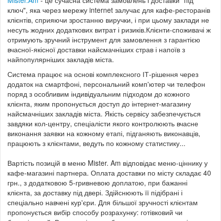
Mister.Am
- це сучасна система замовлень і доставки "під
ключ", яка через мережу internet залучає для кафе-ресторанів
клієнтів, сприяючи зростанню виручки, і при цьому заклади не
несуть жодних додаткових витрат і ризиків.Клієнти-споживачі ж
отримують зручний інструмент для замовлення з гарантією
вчасної-якісної доставки найсмачніших страв і напоїв з
найпопулярніших закладів міста.
Система працює на основі комплексного ІТ-рішення через
додаток на смартфоні, персональний комп'ютер чи телефон
поряд з особливим індивідуальним підходом до кожного
клієнта, яким пропонується доступ до інтернет-магазину
найсмачніших закладів міста. Якість сервісу забезпечується
завдяки кол-центру, спеціалісти якого контролюють вчасне
виконання заявки на кожному етапі, підганяють виконавців,
працюють з клієнтами, ведуть по кожному статистику...
Вартість позицій в меню Mister. Am відповідає меню-ціннику у
кафе-магазині партнера. Оплата доставки по місту складає 40
грн., з додатковою 5-гривневою доплатою, при бажанні
клієнта, за доставку під двері. Здійснюють її підібрані і
спеціально навчені кур'єри. Для більшої зручності клієнтам
пропонується вибір способу розрахунку: готівковий чи