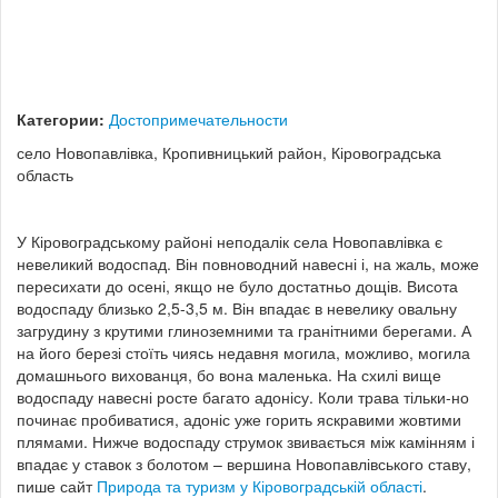
Категории:
Достопримечательности
село Новопавлівка, Кропивницький район, Кіровоградська
область
У Кіровоградському районі неподалік села Новопавлівка є
невеликий водоспад. Він повноводний навесні і, на жаль, може
пересихати до осені, якщо не було достатньо дощів. Висота
водоспаду близько 2,5-3,5 м. Він впадає в невелику овальну
загрудину з крутими глиноземними та гранітними берегами. А
на його березі стоїть чиясь недавня могила, можливо, могила
домашнього вихованця, бо вона маленька. На схилі вище
водоспаду навесні росте багато адонісу. Коли трава тільки-но
починає пробиватися, адоніс уже горить яскравими жовтими
плямами. Нижче водоспаду струмок звивається між камінням і
впадає у ставок з болотом – вершина Новопавлівського ставу,
пише сайт
Природа та туризм у Кіровоградській області
.