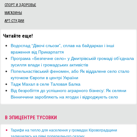
СПОРТ И ЗДОРОВЬЕ
МАГАЗИНЫ
АРТ-СТУДИИ
Читайте еще!
​Водоспад “Дівочі сльози”, сплав на байдарках і інші
враження від Прикарпаття
​Програма «Безпечне село» у Дмитрівській громаді об’єднала
зусилля влади і громадських активістів
​Попельнастівський феномен, або Як віддалене село стало
куточком Європи в центрі України
Тадж Махал в селе Таловая Балка
​Від безробіття до успішного аграрного бізнесу: Як селяни
Вінниччини заробляють на ягодах і відроджують село
В ЭПИЦЕНТРЕ ТУСОВКИ
​Тарифи на тепло для населення у громадах Кіровоградщини
залишились на рівні попереднього сезону