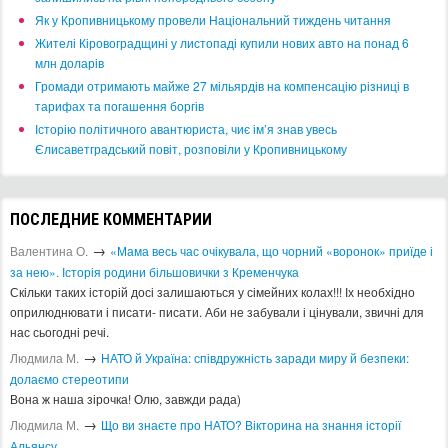
​Як у Кропивницькому провели Національний тиждень читання
​Жителі Кіровоградщині у листопаді купили нових авто на понад 6
млн доларів
​Громади отримають майже 27 мільярдів на компенсацію різниці в
тарифах та погашення боргів
Історію політичного авантюриста, чиє ім’я знав увесь
Єлисаветградський повіт, розповіли у Кропивницькому
ПОСЛЕДНИЕ КОММЕНТАРИИ
→
Валентина О.
«Мама весь час очікувала, що чорний «воронок» приїде і
за нею». Історія родини більшовички з Кременчука
Скільки таких історій досі залишаються у сімейних колах!!! Іх необхідно
оприлюднювати і писати- писати. Аби не забували і цінували, звичні для
нас сьогодні речі.
→
Людмила М.
​НАТО й Україна: співдружність заради миру й безпеки:
долаємо стереотипи
Вона ж наша зірочка! Олю, завжди рада)
→
Людмила М.
Що ви знаєте про НАТО? Вікторина на знання історії
Альянсу ​