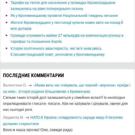
​Тарифи на тепло для населення у громадах Кіровоградщини
залишились на рівні попереднього сезону
​Як у Кропивницькому провели Національний тиждень читання
​Жителі Кіровоградщині у листопаді купили нових авто на понад 6
млн доларів
​Громади отримають майже 27 мільярдів на компенсацію різниці в
тарифах та погашення боргів
Історію політичного авантюриста, чиє ім’я знав увесь
Єлисаветградський повіт, розповіли у Кропивницькому
ПОСЛЕДНИЕ КОММЕНТАРИИ
→
Валентина О.
«Мама весь час очікувала, що чорний «воронок» приїде і
за нею». Історія родини більшовички з Кременчука
Скільки таких історій досі залишаються у сімейних колах!!! Іх необхідно
оприлюднювати і писати- писати. Аби не забували і цінували, звичні для
нас сьогодні речі.
→
Людмила М.
​НАТО й Україна: співдружність заради миру й безпеки:
долаємо стереотипи
Вона ж наша зірочка! Олю, завжди рада)