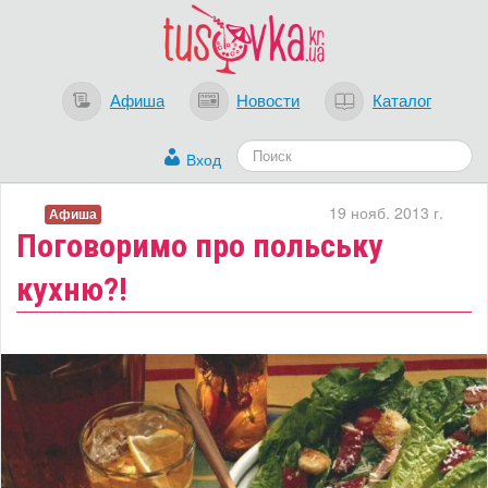
Афиша
Новости
Каталог
Вход
19 нояб. 2013 г.
Афиша
Поговоримо про польську
кухню?!