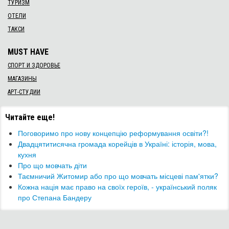
ТУРИЗМ
ОТЕЛИ
ТАКСИ
MUST HAVE
СПОРТ И ЗДОРОВЬЕ
МАГАЗИНЫ
АРТ-СТУДИИ
Читайте еще!
​Поговоримо про нову концепцію реформування освіти?!
Двадцятитисячна громада корейців в Україні: історія, мова,
кухня
​Про що мовчать діти
​Таємничий Житомир або про що мовчать місцеві пам'ятки?
Кожна нація має право на своїх героїв, - український поляк
про Степана Бандеру