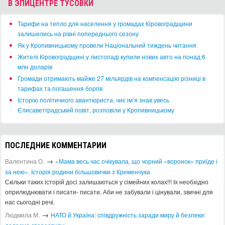
В ЭПИЦЕНТРЕ ТУСОВКИ
​Тарифи на тепло для населення у громадах Кіровоградщини
залишились на рівні попереднього сезону
​Як у Кропивницькому провели Національний тиждень читання
​Жителі Кіровоградщині у листопаді купили нових авто на понад 6
млн доларів
​Громади отримають майже 27 мільярдів на компенсацію різниці в
тарифах та погашення боргів
Історію політичного авантюриста, чиє ім’я знав увесь
Єлисаветградський повіт, розповіли у Кропивницькому
ПОСЛЕДНИЕ КОММЕНТАРИИ
→
Валентина О.
«Мама весь час очікувала, що чорний «воронок» приїде і
за нею». Історія родини більшовички з Кременчука
Скільки таких історій досі залишаються у сімейних колах!!! Іх необхідно
оприлюднювати і писати- писати. Аби не забували і цінували, звичні для
нас сьогодні речі.
→
Людмила М.
​НАТО й Україна: співдружність заради миру й безпеки: