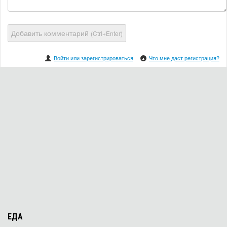
Добавить комментарий
(Ctrl+Enter)
Войти или зарегистрироваться
Что мне даст регистрация?
ЕДА