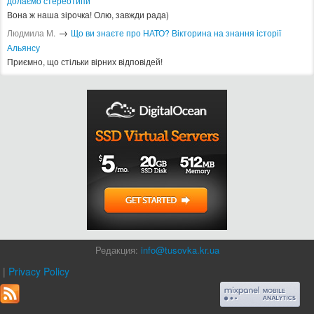
долаємо стереотипи
Вона ж наша зірочка! Олю, завжди рада)
→
Людмила М.
Що ви знаєте про НАТО? Вікторина на знання історії
Альянсу ​
Приємно, що стільки вірних відповідей!
Редакция:
info@tusovka.kr.ua
|
Privacy Policy