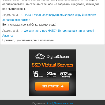
оприлюднювати і писати- писати. Аби не забували і цінували, звичні для
нас сьогодні речі.
→
Людмила М.
​НАТО й Україна: співдружність заради миру й безпеки:
долаємо стереотипи
Вона ж наша зірочка! Олю, завжди рада)
→
Людмила М.
Що ви знаєте про НАТО? Вікторина на знання історії
Альянсу ​
Приємно, що стільки вірних відповідей!
Редакция:
info@tusovka.kr.ua