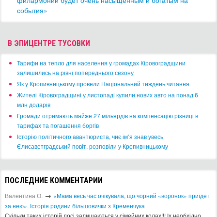
филармонии будет очень насыщенным и богатым на
события»
В ЭПИЦЕНТРЕ ТУСОВКИ
​Тарифи на тепло для населення у громадах Кіровоградщини
залишились на рівні попереднього сезону
​Як у Кропивницькому провели Національний тиждень читання
​Жителі Кіровоградщині у листопаді купили нових авто на понад 6
млн доларів
​Громади отримають майже 27 мільярдів на компенсацію різниці в
тарифах та погашення боргів
Історію політичного авантюриста, чиє ім’я знав увесь
Єлисаветградський повіт, розповіли у Кропивницькому
ПОСЛЕДНИЕ КОММЕНТАРИИ
→
Валентина О.
«Мама весь час очікувала, що чорний «воронок» приїде і
за нею». Історія родини більшовички з Кременчука
Скільки таких історій досі залишаються у сімейних колах!!! Іх необхідно