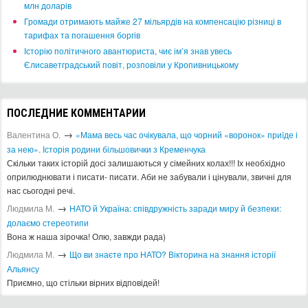
млн доларів
​Громади отримають майже 27 мільярдів на компенсацію різниці в
тарифах та погашення боргів
Історію політичного авантюриста, чиє ім’я знав увесь
Єлисаветградський повіт, розповіли у Кропивницькому
ПОСЛЕДНИЕ КОММЕНТАРИИ
→
Валентина О.
«Мама весь час очікувала, що чорний «воронок» приїде і
за нею». Історія родини більшовички з Кременчука
Скільки таких історій досі залишаються у сімейних колах!!! Іх необхідно
оприлюднювати і писати- писати. Аби не забували і цінували, звичні для
нас сьогодні речі.
→
Людмила М.
​НАТО й Україна: співдружність заради миру й безпеки:
долаємо стереотипи
Вона ж наша зірочка! Олю, завжди рада)
→
Людмила М.
Що ви знаєте про НАТО? Вікторина на знання історії
Альянсу ​
Приємно, що стільки вірних відповідей!