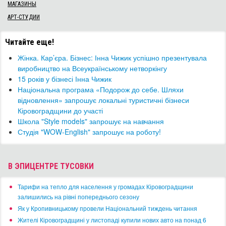
МАГАЗИНЫ
АРТ-СТУДИИ
Читайте еще!
​Жінка. Кар’єра. Бізнес: Інна Чижик успішно презентувала
виробництво на Всеукраїнському нетворкінгу
15 років у бізнесі Інна Чижик
​Національна програма «Подорож до себе. Шляхи
відновлення» запрошує локальні туристичні бізнеси
Кіровоградщини до участі
Школа "Style models" запрошує на навчання
Студія "WOW-English" запрошує на роботу!
В ЭПИЦЕНТРЕ ТУСОВКИ
​Тарифи на тепло для населення у громадах Кіровоградщини
залишились на рівні попереднього сезону
​Як у Кропивницькому провели Національний тиждень читання
​Жителі Кіровоградщині у листопаді купили нових авто на понад 6