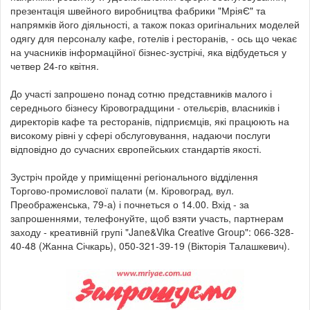
презентація швейного виробництва фабрики "МріяЄ" та
напрямків його діяльності, а також показ оригінальних моделей
одягу для персоналу кафе, готелів і ресторанів, - ось що чекає
на учасників інформаційної бізнес-зустрічі, яка відбудеться у
четвер 24-го квітня.
До участі запрошено понад сотню представників малого і
середнього бізнесу Кіровоградщини - отельєрів, власників і
директорів кафе та ресторанів, підприємців, які працюють на
високому рівні у сфері обслуговування, надаючи послуги
відповідно до сучасних європейських стандартів якості.
Зустріч пройде у приміщенні регіонального відділення
Торгово-промислової палати (м. Кіровоград, вул.
Преображенська, 79-а) і почнеться о 14.00. Вхід - за
запрошеннями, телефонуйте, щоб взяти участь, партнерам
заходу - креативній групі "Jane&Vika Creative Group": 066-328-
40-48 (Жанна Січкарь), 050-321-39-19 (Вікторія Талашкевич).