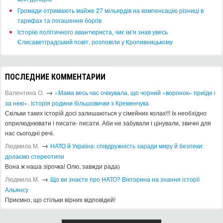
​Громади отримають майже 27 мільярдів на компенсацію різниці в
тарифах та погашення боргів
Історію політичного авантюриста, чиє ім’я знав увесь
Єлисаветградський повіт, розповіли у Кропивницькому
ПОСЛЕДНИЕ КОММЕНТАРИИ
→
Валентина О.
«Мама весь час очікувала, що чорний «воронок» приїде і
за нею». Історія родини більшовички з Кременчука
Скільки таких історій досі залишаються у сімейних колах!!! Іх необхідно
оприлюднювати і писати- писати. Аби не забували і цінували, звичні для
нас сьогодні речі.
→
Людмила М.
​НАТО й Україна: співдружність заради миру й безпеки:
долаємо стереотипи
Вона ж наша зірочка! Олю, завжди рада)
→
Людмила М.
Що ви знаєте про НАТО? Вікторина на знання історії
Альянсу ​
Приємно, що стільки вірних відповідей!