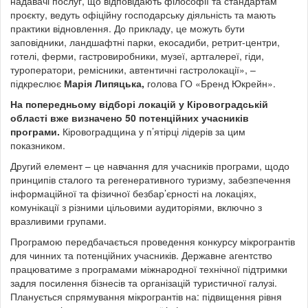
надавачі послуг, що відповідають філософії та стандартам
проєкту, ведуть офіційну господарську діяльність та мають
практики відновлення. До прикладу, це можуть бути
заповідники, ландшафтні парки, екосадиби, ретрит-центри,
готелі, ферми, гастровиробники, музеї, артгалереї, гіди,
туроператори, ремісники, автентичні гастролокації», –
підкреслює
Марія Липяцька,
голова ГО «Бренд Юкрейн».
На попередньому відборі локацій у Кіровоградській
області вже визначено 50 потенційних учасників
програми.
Кіровоградщина у п’ятірці лідерів за цим
показником.
Другий елемент – це навчання для учасників програми, щодо
принципів сталого та регенеративного туризму, забезпечення
інформаційної та фізичної безбар’єрності на локаціях,
комунікації з різними цільовими аудиторіями, включно з
вразливими групами.
Програмою передбачається проведення конкурсу мікрогрантів
для чинних та потенційних учасників. Державне агентство
працюватиме з програмами міжнародної технічної підтримки
задля посилення бізнесів та організацій туристичної галузі.
Планується спрямування мікрогрантів на: підвищення рівня