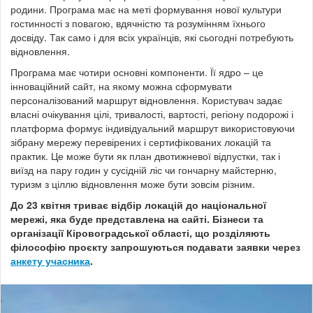
родини. Програма має на меті формування нової культури
гостинності з повагою, вдячністю та розумінням їхнього
досвіду. Так само і для всіх українців, які сьогодні потребують
відновлення.
Програма має чотири основні компоненти. Її ядро – це
інноваційний сайт, на якому можна сформувати
персоналізований маршрут відновлення. Користувач задає
власні очікування цілі, тривалості, вартості, регіону подорожі і
платформа формує індивідуальний маршрут використовуючи
зібрану мережу перевірених і сертифікованих локацій та
практик. Це може бути як план двотижневої відпустки, так і
виїзд на пару годин у сусідній ліс чи гончарну майстерню,
туризм з ціллю відновлення може бути зовсім різним.
До 23 квітня триває відбір локацій до національної
мережі, яка буде представлена на сайті. Бізнеси та
організації
Кіровоградської
області, що розділяють
філософію проєкту запрошуються подавати заявки через
анкету учасника
.