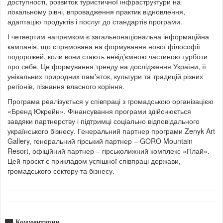
доступності, розвиток туристичної інфраструктури на
локальному рівні, впровадження практик відновлення,
адаптацію продуктів і послуг до стандартів програми.
І четвертим напрямком є загальнонаціональна інформаційна
кампанія, що спрямована на формування нової філософії
подорожей, коли вони стають невід'ємною частиною турботи
про себе. Це формування тренду на дослідження України, її
унікальних природних пам'яток, культури та традицій різних
регіонів, пізнання власного коріння.
Програма реалізується у співпраці з громадською організацією
«Бренд Юкрейн». Фінансування програми здійснюється
завдяки партнерству і підтримці соціально відповідального
українського бізнесу. Генеральний партнер програми Zenyk Art
Gallery, генеральний гірський партнер – GORO Mountain
Resort, офіційний партнер – гірськолижний комплекс «Плай».
Цей проєкт є прикладом успішної співпраці держави,
громадського сектору та бізнесу.
Комментарии