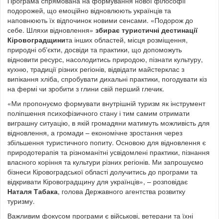
Програма спрямована на формування нової філософії
подорожей, що емоційно відновлюють українців та
наповнюють їх відпочинок новими сенсами. «Подорож до
себе. Шляхи відновлення»
збирає туристичні дестинації
Кіровоградщини
та інших областей, місця розміщення,
природні обʼєкти, досвіди та практики, що допоможуть
відновити ресурс, насолодитись природою, пізнати культуру,
кухню, традиції різних регіонів, відвідати майстерклас з
випікання хліба, спробувати дихальні практики, погодувати кіз
на фермі чи зробити з глини свій перший глечик.
«Ми пропонуємо формувати внутрішній туризм як інструмент
поліпшення психофізичного стану і тим самим отримати
виграшну ситуацію, в якій громадяни матимуть можливість для
відновлення, а громади – економічне зростання через
збільшення туристичного попиту. Основою для відновлення є
природотерапія та різноманітні усвідомлені практики, пізнання
власного коріння та культури різних регіонів. Ми запрошуємо
бізнеси Кіровоградської області долучитись до програми та
відкривати Кіровоградщину для українців», – розповідає
Наталя Табака
, голова Державного агентства розвитку
туризму.
Важливим фокусом програми є військові, ветерани та їхні