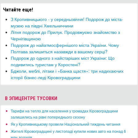
Читайте еще!
​З Кропивницького - у середньовіччя! Подорож до міста-
музею на півдні Хмельниччини
​Літня подорож до Прилук. Продовжуємо знайомство з
Чернігівщиною
Подорож до найатмосфернішого міста України. Чому
Полтава залишиться назавжди в вашому серці?
​Подорож до одного з найстаріших міст України: Що
подивитись туристам у Коростені?
​Бджоли, меблі, літаки і «Банка щастя»: три надихаючих
історії бізнес-леді Кіровоградщини
В ЭПИЦЕНТРЕ ТУСОВКИ
​Тарифи на тепло для населення у громадах Кіровоградщини
залишились на рівні попереднього сезону
​Як у Кропивницькому провели Національний тиждень читання
​Жителі Кіровоградщині у листопаді купили нових авто на понад 6
млн доларів