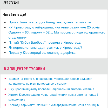
АРТ-СТУДИИ
Читайте еще!
​ПриватБанк знешкодив банду викрадачів терміналів
«У Кіровограді є гей-родина, яка живе разом уже 25 років!
Одному – 60, іншому – 52… Ми просимо лише толерантного
ставлення»
П'ятий "Кубок Барбоса" провели у Кіровограді
Як переселенцям адаптуватись у Кіровограді?
Перша у Кіровограді велосипедна доріжка
В ЭПИЦЕНТРЕ ТУСОВКИ
​Тарифи на тепло для населення у громадах Кіровоградщини
залишились на рівні попереднього сезону
​Як у Кропивницькому провели Національний тиждень читання
​Жителі Кіровоградщині у листопаді купили нових авто на понад 6
млн доларів
​Громади отримають майже 27 мільярдів на компенсацію різниці в