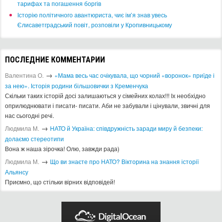
тарифах та погашення боргів
Історію політичного авантюриста, чиє ім’я знав увесь
Єлисаветградський повіт, розповіли у Кропивницькому
ПОСЛЕДНИЕ КОММЕНТАРИИ
→
Валентина О.
«Мама весь час очікувала, що чорний «воронок» приїде і
за нею». Історія родини більшовички з Кременчука
Скільки таких історій досі залишаються у сімейних колах!!! Іх необхідно
оприлюднювати і писати- писати. Аби не забували і цінували, звичні для
нас сьогодні речі.
→
Людмила М.
​НАТО й Україна: співдружність заради миру й безпеки:
долаємо стереотипи
Вона ж наша зірочка! Олю, завжди рада)
→
Людмила М.
Що ви знаєте про НАТО? Вікторина на знання історії
Альянсу ​
Приємно, що стільки вірних відповідей!