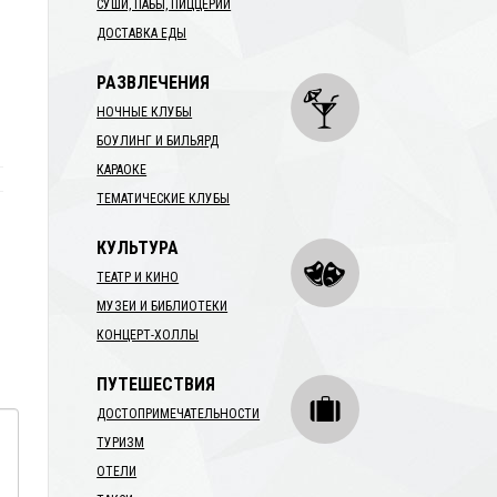
СУШИ, ПАБЫ, ПИЦЦЕРИИ
ДОСТАВКА ЕДЫ
РАЗВЛЕЧЕНИЯ
НОЧНЫЕ КЛУБЫ
БОУЛИНГ И БИЛЬЯРД
КАРАОКЕ
ТЕМАТИЧЕСКИЕ КЛУБЫ
КУЛЬТУРА
ТЕАТР И КИНО
МУЗЕИ И БИБЛИОТЕКИ
КОНЦЕРТ-ХОЛЛЫ
ПУТЕШЕСТВИЯ
ДОСТОПРИМЕЧАТЕЛЬНОСТИ
ТУРИЗМ
ОТЕЛИ