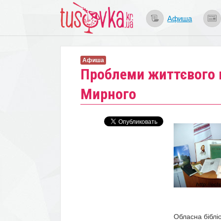
Афиша
Афиша
Проблеми життєвого в
Мирного
Обласна бібліо