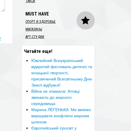
ТАКСИ
MUST HAVE
СПОРТ И ЗДОРОВЬЕ
МАГАЗИНЫ
АРТ-СТУДИИ
?
Читайте еще!
Ювілейний Всеукраїнський
відкритий фестиваль дитячої та
юнацької творчості,
присвячений Всесвітньому Дню
Землі відбувся!
​Війна не зламала: Атовці
звикають до мирного
середовища
​Марина ЛЕГЕНЬКА: Ми вміємо
вирішувати конфлікти мирним
шляхом
Європейський ігросвіт у