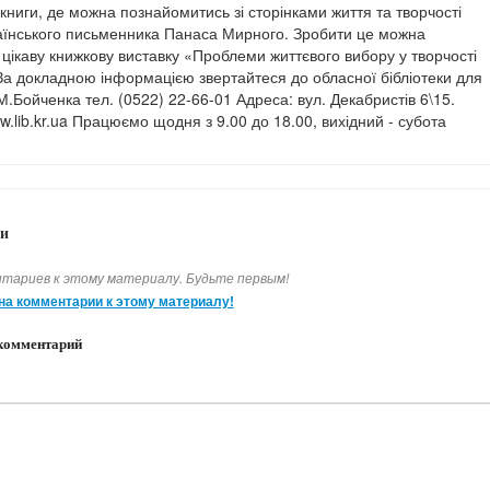
книги, де можна познайомитись зі сторінками життя та творчості
аїнського письменника Панаса Мирного. Зробити це можна
цікаву книжкову виставку «Проблеми життєвого вибору у творчості
За докладною інформацією звертайтеся до обласної бібліотеки для
.Бойченка тел. (0522) 22-66-01 Адреса: вул. Декабристів 6\15.
ww.lib.kr.ua Працюємо щодня з 9.00 до 18.00, вихідний - субота
и
тариев к этому материалу. Будьте первым!
на комментарии к этому материалу!
комментарий