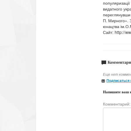
популяризації 
видатного укр
переглянувши 
П. Мирного». 
юнацтва ім.О.М
Сайт: http://w
Комментари
Еще нет коммен
Подписаться 
Напишите ваш 
Комментарий: