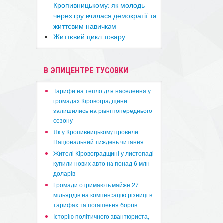
Кропивницькому: як молодь
через гру вчилася демократії та
життєвим навичкам
Життєвий цикл товару
В ЭПИЦЕНТРЕ ТУСОВКИ
​Тарифи на тепло для населення у
громадах Кіровоградщини
залишились на рівні попереднього
сезону
​Як у Кропивницькому провели
Національний тиждень читання
​Жителі Кіровоградщині у листопаді
купили нових авто на понад 6 млн
доларів
​Громади отримають майже 27
мільярдів на компенсацію різниці в
тарифах та погашення боргів
Історію політичного авантюриста,