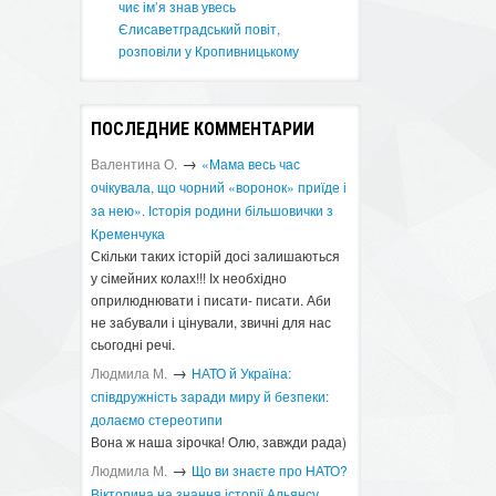
чиє ім’я знав увесь
Єлисаветградський повіт,
розповіли у Кропивницькому
ПОСЛЕДНИЕ КОММЕНТАРИИ
→
Валентина О.
«Мама весь час
очікувала, що чорний «воронок» приїде і
за нею». Історія родини більшовички з
Кременчука
Скільки таких історій досі залишаються
у сімейних колах!!! Іх необхідно
оприлюднювати і писати- писати. Аби
не забували і цінували, звичні для нас
сьогодні речі.
→
Людмила М.
​НАТО й Україна:
співдружність заради миру й безпеки:
долаємо стереотипи
Вона ж наша зірочка! Олю, завжди рада)
→
Людмила М.
Що ви знаєте про НАТО?
Вікторина на знання історії Альянсу ​