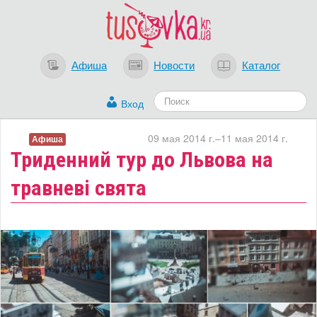
Афиша
Новости
Каталог
Вход
09 мая 2014 г.–11 мая 2014 г.
Афиша
Триденний тур до Львова на
травневі свята