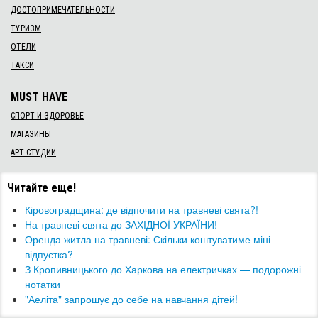
ДОСТОПРИМЕЧАТЕЛЬНОСТИ
ТУРИЗМ
ОТЕЛИ
ТАКСИ
MUST HAVE
СПОРТ И ЗДОРОВЬЕ
МАГАЗИНЫ
АРТ-СТУДИИ
Читайте еще!
Кіровоградщина: де відпочити на травневі свята?!
На травневі свята до ЗАХІДНОЇ УКРАЇНИ!
​Оренда житла на травневі: Скільки коштуватиме міні-
відпустка?
​З Кропивницького до Харкова на електричках — подорожні
нотатки
"Аеліта" запрошує до себе на навчання дітей!