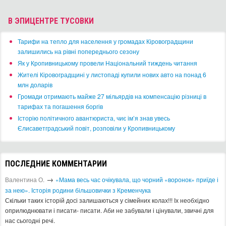
В ЭПИЦЕНТРЕ ТУСОВКИ
​Тарифи на тепло для населення у громадах Кіровоградщини
залишились на рівні попереднього сезону
​Як у Кропивницькому провели Національний тиждень читання
​Жителі Кіровоградщині у листопаді купили нових авто на понад 6
млн доларів
​Громади отримають майже 27 мільярдів на компенсацію різниці в
тарифах та погашення боргів
Історію політичного авантюриста, чиє ім’я знав увесь
Єлисаветградський повіт, розповіли у Кропивницькому
ПОСЛЕДНИЕ КОММЕНТАРИИ
→
Валентина О.
«Мама весь час очікувала, що чорний «воронок» приїде і
за нею». Історія родини більшовички з Кременчука
Скільки таких історій досі залишаються у сімейних колах!!! Іх необхідно
оприлюднювати і писати- писати. Аби не забували і цінували, звичні для
нас сьогодні речі.