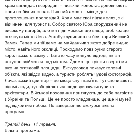
храм виглядає і всередині – низький іконостас доповнюють
ікони на бічних стінах. Пишний амвон – місце для
проголошення проповідей. Храм має свої підземелля, які
відчинені для туристів. Собор святого Юра споруджений на
високому пагорбі, але ми піднімемося ще вище, щоб краще
оглянути місто Лева. Автобус зупиняється біля гори Високий
Замок. Тепер ми зійдемо на майданчик з якого добре видно
місто, навіть його околиці. Проходимо повз руїни старого
королівського замку… Багато часу минуло відтоді, як він
потужно здіймався над містом. Йдемо ще трішки вверх і ми
вже на оглядовій площадці. Екскурсовод показує головні
об’єкти, які звідси видно, а туристи роблять чудові фотографії.
Личаківський цвинтар – це місце сну і пам’яті. Тут спочивають
відомі люди, тут зберігаються шедеври скульптури та
архітектури. Військові поховання притягують до себе патріотів
з України та Польщі. Це не просто кладовище, це ще й музей
під відкритим небом. По завершенню екскурсії вільна
програма.
Третій день, 11 травня.
Вільна програма.