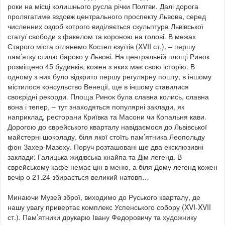
роки на місці колишнього русла річки Полтви. Далі дорога
пролягатиме вздовж центрального проспекту Львова, серед
численних оздоб котрого виділяється скульптура Львівської
статуї свободи з факелом та короною на голові. В межах
Старого міста оглянемо Костел єзуїтів (XVII ст.), – першу
пам’ятку стилю бароко у Львові. На центральній площі Ринок
розміщено 45 будинків, кожен з яких має свою історію. В
одному з них було відкрито першу регулярну пошту, в іншому
містилося консульство Венеції, ще в іншому ставилися
своєрідні рекорди. Площа Ринок була славна колись, славна
вона і тепер, – тут знаходяться популярні заклади, як
наприклад, ресторани Криївка та Масони чи Копальня кави.
Дорогою до єврейського кварталу навідаємося до Львівської
майстерні шоколаду, біля якої стоїть пам’ятника Леопольду
фон Захер-Мазоху. Поруч розташовані ще два ексклюзивні
заклади: Галицька жидівська кнайпа та Дім легенд. В
єврейському кафе немає цін в меню, а біля Дому легенд кожен
вечір о 21.24 збирається великий натовп…
Минаючи Музей зброї, виходимо до Руського кварталу, де
нашу увагу привертає комплекс Успенського собору (XVI-XVII
ст.). Пам’ятники друкарю Івану Федоровичу та художнику