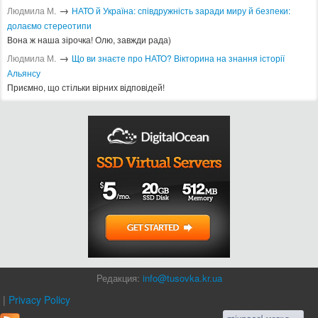
→
Людмила М.
​НАТО й Україна: співдружність заради миру й безпеки:
долаємо стереотипи
Вона ж наша зірочка! Олю, завжди рада)
→
Людмила М.
Що ви знаєте про НАТО? Вікторина на знання історії
Альянсу ​
Приємно, що стільки вірних відповідей!
Редакция:
info@tusovka.kr.ua
|
Privacy Policy