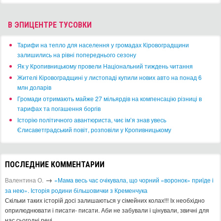
В ЭПИЦЕНТРЕ ТУСОВКИ
​Тарифи на тепло для населення у громадах Кіровоградщини
залишились на рівні попереднього сезону
​Як у Кропивницькому провели Національний тиждень читання
​Жителі Кіровоградщині у листопаді купили нових авто на понад 6
млн доларів
​Громади отримають майже 27 мільярдів на компенсацію різниці в
тарифах та погашення боргів
Історію політичного авантюриста, чиє ім’я знав увесь
Єлисаветградський повіт, розповіли у Кропивницькому
ПОСЛЕДНИЕ КОММЕНТАРИИ
→
Валентина О.
«Мама весь час очікувала, що чорний «воронок» приїде і
за нею». Історія родини більшовички з Кременчука
Скільки таких історій досі залишаються у сімейних колах!!! Іх необхідно
оприлюднювати і писати- писати. Аби не забували і цінували, звичні для
нас сьогодні речі.