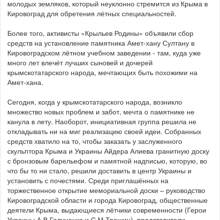
молодых земляков, который неуклонно стремится из Крыма в
Кировоград для обретения лётных специальностей.
Более того, активисты «Крыльев Родины» объявили сбор
средств на установление памятника Амет-хану Султану в
Кировоградском лётном учебном заведении - там, куда уже
много лет влечёт лучших сыновей и дочерей
крымскотатарского народа, мечтающих быть похожими на
Амет-хана.
Сегодня, когда у крымскотатарского народа, возникло
множество новых проблем и забот, мечта о памятнике не
канула в лету. Наоборот, инициативная группа решила не
откладывать ни на миг реализацию своей идеи. Собранных
средств хватило на то, чтобы заказать у заслуженного
скульптора Крыма и Украины Айдера Алиева гранитную доску
с бронзовым барельефом и памятной надписью, которую, во
что бы то ни стало, решили доставить в центр Украины и
установить с почестями. Среди приглашённых на
торжественное открытие мемориальной доски – руководство
Кировоградской области и города Кировоград, общественные
деятели Крыма, выдающиеся лётчики современности (Герои
Украины А.В.Галуненко и С.М.Трошин), представители