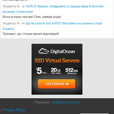
→
Людмила М.
​НАТО й Україна: співдружність заради миру й безпеки:
долаємо стереотипи
Вона ж наша зірочка! Олю, завжди рада)
→
Людмила М.
Що ви знаєте про НАТО? Вікторина на знання історії
Альянсу ​
Приємно, що стільки вірних відповідей!
Редакция:
info@tusovka.kr.ua
|
Privacy Policy