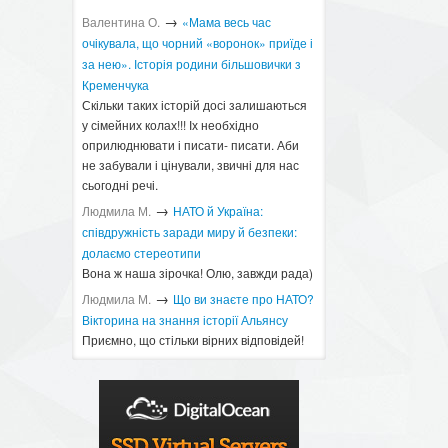
→
Валентина О.
«Мама весь час
очікувала, що чорний «воронок» приїде і
за нею». Історія родини більшовички з
Кременчука
Скільки таких історій досі залишаються
у сімейних колах!!! Іх необхідно
оприлюднювати і писати- писати. Аби
не забували і цінували, звичні для нас
сьогодні речі.
→
Людмила М.
​НАТО й Україна:
співдружність заради миру й безпеки:
долаємо стереотипи
Вона ж наша зірочка! Олю, завжди рада)
→
Людмила М.
Що ви знаєте про НАТО?
Вікторина на знання історії Альянсу ​
Приємно, що стільки вірних відповідей!