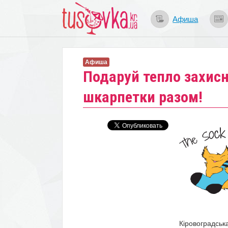
Афиша
Афиша
Подаруй тепло захис
шкарпетки разом!
Кіровоградська