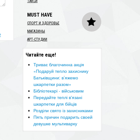
ТАКСИ
MUST HAVE
СПОРТ И ЗДОРОВЬЕ
МАГАЗИНЫ
?
АРТ-СТУДИИ
Читайте еще!
Триває благочинна акція
«Подаруй тепло захиснику
Батьківщини: в’яжемо
шкарпетки разом»
Бібліотекарі - військовим
Передайте теплі в'язані
шкарпетки для бійців
Розділи свято із захисниками
Пять причин подарить своей
девушке мультиварку