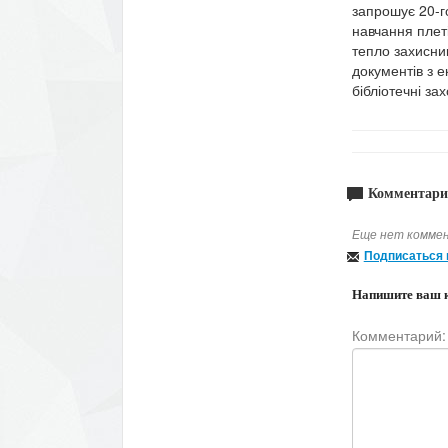
запрошує 20-го
навчання плет
тепло захисни
документів з е
бібліотечні за
Комментари
Еще нет коммен
Подписаться 
Напишите ваш 
Комментарий: