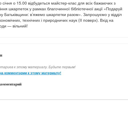
 січня о 15.00 відбудеться майстер-клас для всіх бажаючих з
іння шкарпеток у рамках благочинної бібліотечної акції «Подаруй
ку Батьківщини: в’яжемо шкарпетки разом». Запрошуємо у відділ
кономічних, технічних і природничих наук (ІІ поверх). Вхід на
ходи — вільний!
и
тариев к этому материалу. Будьте первым!
на комментарии к этому материалу!
комментарий