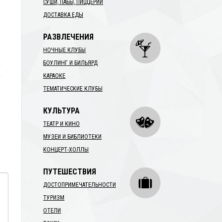
СУШИ, ПАБЫ, ПИЦЦЕРИИ
ДОСТАВКА ЕДЫ
РАЗВЛЕЧЕНИЯ
НОЧНЫЕ КЛУБЫ
БОУЛИНГ И БИЛЬЯРД
КАРАОКЕ
ТЕМАТИЧЕСКИЕ КЛУБЫ
КУЛЬТУРА
ТЕАТР И КИНО
МУЗЕИ И БИБЛИОТЕКИ
КОНЦЕРТ-ХОЛЛЫ
ПУТЕШЕСТВИЯ
ДОСТОПРИМЕЧАТЕЛЬНОСТИ
ТУРИЗМ
ОТЕЛИ