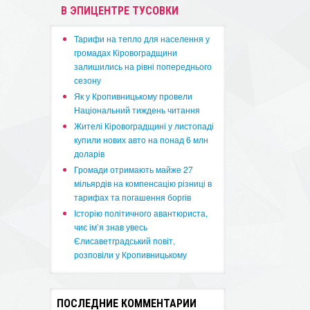
В ЭПИЦЕНТРЕ ТУСОВКИ
​Тарифи на тепло для населення у
громадах Кіровоградщини
залишились на рівні попереднього
сезону
​Як у Кропивницькому провели
Національний тиждень читання
​Жителі Кіровоградщині у листопаді
купили нових авто на понад 6 млн
доларів
​Громади отримають майже 27
мільярдів на компенсацію різниці в
тарифах та погашення боргів
Історію політичного авантюриста,
чиє ім’я знав увесь
Єлисаветградський повіт,
розповіли у Кропивницькому
ПОСЛЕДНИЕ КОММЕНТАРИИ