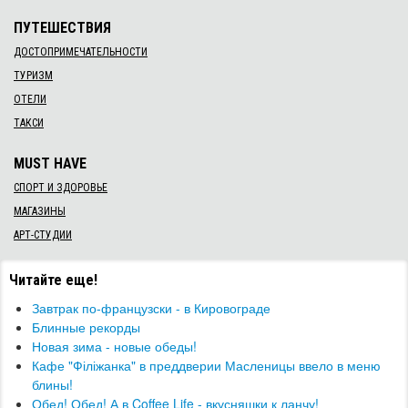
ПУТЕШЕСТВИЯ
ДОСТОПРИМЕЧАТЕЛЬНОСТИ
ТУРИЗМ
ОТЕЛИ
ТАКСИ
MUST HAVE
СПОРТ И ЗДОРОВЬЕ
МАГАЗИНЫ
АРТ-СТУДИИ
Читайте еще!
Завтрак по-французски - в Кировограде
Блинные рекорды
​Новая зима - новые обеды!
Кафе "Філіжанка" в преддверии Масленицы ввело в меню
блины!
Обед! Обед! А в Coffee Life - вкусняшки к ланчу!