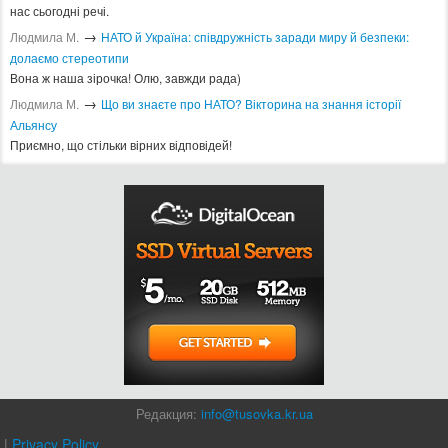
нас сьогодні речі.
→
Людмила М.
​НАТО й Україна: співдружність заради миру й безпеки:
долаємо стереотипи
Вона ж наша зірочка! Олю, завжди рада)
→
Людмила М.
Що ви знаєте про НАТО? Вікторина на знання історії
Альянсу ​
Приємно, що стільки вірних відповідей!
Редакция:
info@tusovka.kr.ua
|
Privacy Policy