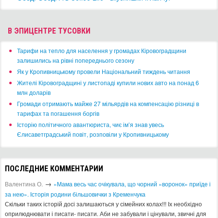
В ЭПИЦЕНТРЕ ТУСОВКИ
​Тарифи на тепло для населення у громадах Кіровоградщини
залишились на рівні попереднього сезону
​Як у Кропивницькому провели Національний тиждень читання
​Жителі Кіровоградщині у листопаді купили нових авто на понад 6
млн доларів
​Громади отримають майже 27 мільярдів на компенсацію різниці в
тарифах та погашення боргів
Історію політичного авантюриста, чиє ім’я знав увесь
Єлисаветградський повіт, розповіли у Кропивницькому
ПОСЛЕДНИЕ КОММЕНТАРИИ
→
Валентина О.
«Мама весь час очікувала, що чорний «воронок» приїде і
за нею». Історія родини більшовички з Кременчука
Скільки таких історій досі залишаються у сімейних колах!!! Іх необхідно
оприлюднювати і писати- писати. Аби не забували і цінували, звичні для