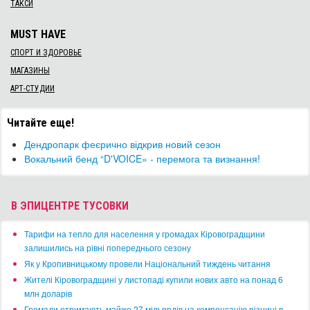
ТАКСИ
MUST HAVE
СПОРТ И ЗДОРОВЬЕ
МАГАЗИНЫ
АРТ-СТУДИИ
Читайте еще!
Дендропарк феєрично відкрив новий сезон
Вокальний бенд “D'VOICE» - перемога та визнання!
В ЭПИЦЕНТРЕ ТУСОВКИ
​Тарифи на тепло для населення у громадах Кіровоградщини
залишились на рівні попереднього сезону
​Як у Кропивницькому провели Національний тиждень читання
​Жителі Кіровоградщині у листопаді купили нових авто на понад 6
млн доларів
​Громади отримають майже 27 мільярдів на компенсацію різниці в