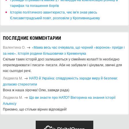
тарифах та погашення боргів
Історію політичного авантюриста, чиє ім’я знав увесь
Єлисаветградський повіт, розповіли у Кропивницькому
ПОСЛЕДНИЕ КОММЕНТАРИИ
→
Валентина О.
«Мама весь час очікувала, що чорний «воронок» приїде і
за нею». Історія родини більшовички з Кременчука
Скільки таких історій досі залишаються у сімейних колах!!! Іх необхідно
оприлюднювати і писати- писати. Аби не забували і цінували, звичні для
нас сьогодні речі.
→
Людмила М.
​НАТО й Україна: співдружність заради миру й безпеки:
долаємо стереотипи
Вона ж наша зірочка! Олю, завжди рада)
→
Людмила М.
Що ви знаєте про НАТО? Вікторина на знання історії
Альянсу ​
Приємно, що стільки вірних відповідей!