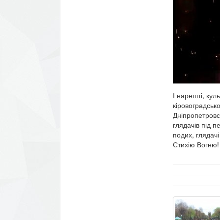
І нарешті, кул
кіровоградськ
Дніпропетровсь
глядачів під 
подих, глядач
Стихію Вогню!