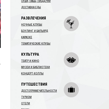
СУШИ, ПАБЫ, ПИЦЦЕРИИ
ДОСТАВКА ЕДЫ
РАЗВЛЕЧЕНИЯ
НОЧНЫЕ КЛУБЫ
БОУЛИНГ И БИЛЬЯРД
КАРАОКЕ
ТЕМАТИЧЕСКИЕ КЛУБЫ
КУЛЬТУРА
ТЕАТР И КИНО
–
МУЗЕИ И БИБЛИОТЕКИ
КОНЦЕРТ-ХОЛЛЫ
ПУТЕШЕСТВИЯ
ДОСТОПРИМЕЧАТЕЛЬНОСТИ
ТУРИЗМ
ОТЕЛИ