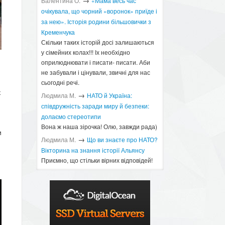
→
Валентина О.
«Мама весь час
очікувала, що чорний «воронок» приїде і
за нею». Історія родини більшовички з
Кременчука
Скільки таких історій досі залишаються
у сімейних колах!!! Іх необхідно
оприлюднювати і писати- писати. Аби
не забували і цінували, звичні для нас
сьогодні речі.
к
→
Людмила М.
​НАТО й Україна:
співдружність заради миру й безпеки:
долаємо стереотипи
Вона ж наша зірочка! Олю, завжди рада)
и
→
Людмила М.
Що ви знаєте про НАТО?
Вікторина на знання історії Альянсу ​
Приємно, що стільки вірних відповідей!