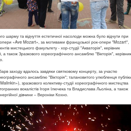
го шарму та відчуття естетичної насолоди можна було відчути при
-опери «Ave Mozart», за мотивами французької рок-опери "Mozart",
ентів мистецького факультету - хор-студії "Акваторія", керівник
, а також Зразкового хореографічного ансамблю "Вікторія", керівни
о.
барв заходу вдалось завдяки святковому концерту, за участю
реографічного ансамблю "Вікторія"; талановитого улюбленця публік
«Malinkin»), зразкового колективу-студії хореографічного мистецтва
тогранних вокалістів Ігоря Ілючека та Владислава Льоліна, а також
ергійної дівчини – Вероніки Кохно.