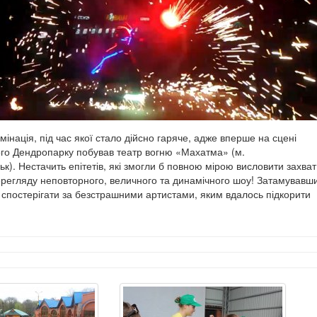
ьмінація, під час якої стало дійсно гаряче, адже вперше на сцені
ого Дендропарку побував театр вогню «Махатма» (м.
к). Нестачить епітетів, які змогли б повною мірою висловити захват
перегляду неповторного, величного та динамічного шоу! Затамувавш
і спостерігати за безстрашними артистами, яким вдалось підкорити