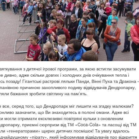
яткування з дитячої ігрової програми, за якою встигли засумувати
е дивно, адже скільки довгих і холодних днів очікування тепла і
ь позаду! Гігантські растрові ляльки Панди, Вінні Пуха та Дракона 
 панівною причиною захопливого подиву відвідувачів Дендропарку,
ляли бажання зробити світлину на пам’ять.
е все, серед того, що Дендропарк міг лишити на згадку малюкам?
нливо зазначити, що Ви знаходитесь в полоні омани. Адже всі
хи могли отримати ексклюзивні повітряні кульки з оновленим
дропарку, приємні сюрпризи від ТМ «Coca-Cola» та ласощі від ТМ
тали «генераторами» щирих дитячих посмішок! Та увагу вдалось
ідчайдушному «пірату», який інформував відвідувачів про відкриття