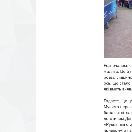
Розпочалось св
малята. Це й н
розваг лишилос
ось, що стало
які вмить вияв
Гадаєте, що ц
Мусимо переко
бажаючі дітла
логотипом Ден
«Рудь», які с
привернути і в