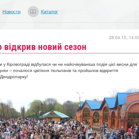
Новости
Каталог
28.04.15, 14:0
 відкрив новий сезон
 у Кіровограді відбулася чи не найочікуваніша подія цієї весни для
днян – почалося цвітіння тюльпанів та пройшлов відкриття
 Дендропарку!