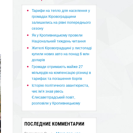
​Тарифи на тепло для населення у
громадах Кіровоградщини
залишились на рівні попереднього
сезону
​Як у Кропивницькому провели
Національний тиждень читання
​Жителі Кіровоградщині у листопаді
купили нових авто на понад 6 млн
доларів
​Громади отримають майже 27
мільярдів на компенсацію різниці в
тарифах та погашення боргів
Історію політичного авантюриста,
чиє ім’я знав увесь
Єлисаветградський повіт,
розповіли у Кропивницькому
ПОСЛЕДНИЕ КОММЕНТАРИИ