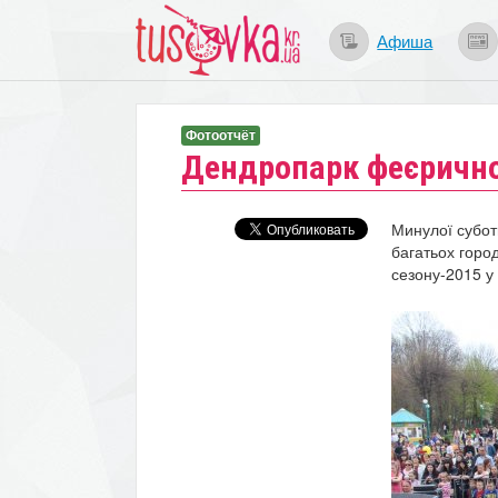
Афиша
Фотоотчёт
Дендропарк феєрично
Минулої суботи
багатьох горо
сезону-2015 у