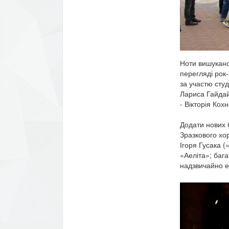
Ноти вишукано
перегляді рок
за участю студ
Лариса Гайдай
- Вікторія Кохн
Додати нових 
Зразкового хо
Ігоря Гусака (
«Аеліта»; бага
надзвичайно ен