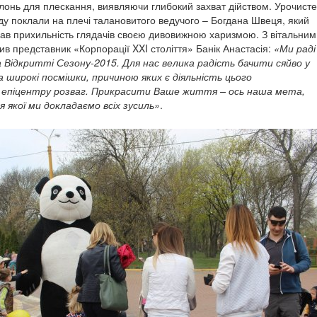
лонь для плескання, виявляючи глибокий захват дійством. Урочисте
оду поклали на плечі талановитого ведучого – Богдана Швеця, який
ав прихильність глядачів своєю дивовижною харизмою. З вітальним
ив представник «Корпорації XXI століття» Банік Анастасія:
«Ми раді
 Відкритті Сезону-2015. Для нас велика радість бачити сяйво у
 широкі посмішки, причиною яких є діяльність цього
 епіцентру розваг. Прикрасити Ваше життя – ось наша мета,
я якої ми докладаємо всіх зусиль»
.