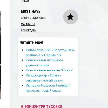
ТАКСИ
MUST HAVE
СПОРТ И ЗДОРОВЬЕ
МАГАЗИНЫ
АРТ-СТУДИИ
Читайте еще!
Новий сезон БК «Золотой Век»
розпочне у Першій лізі
Новый сезон любимого
утреннего шоу
Новый сезон на катке "Слайз"
​Имидж-центр «Ольга»
открывает новый сезон!
​Империя Искусств Foresight
начинает новый сезон
В ЭПИЦЕНТРЕ ТУСОВКИ