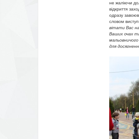
не жаліючи до
відкриття зах
одразу завоюв
словом виступ
вітати Вас на
Ваших очах та
мальовничого
для досягненн